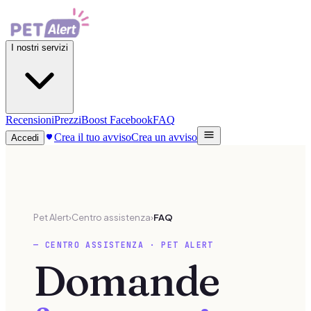
I nostri servizi
Recensioni
Prezzi
Boost Facebook
FAQ
Crea il tuo avviso
Crea un avviso
Accedi
Pet Alert
›
Centro assistenza
›
FAQ
—
CENTRO ASSISTENZA · PET ALERT
Domande