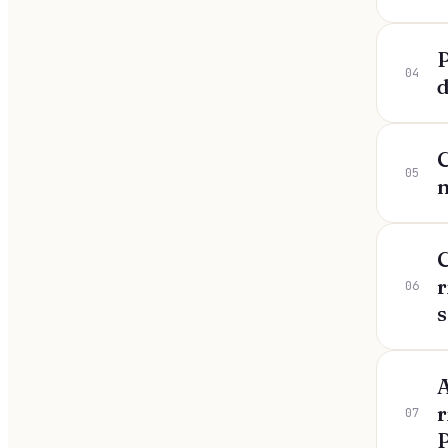
04
d
C
05
C
r
06
s
A
r
07