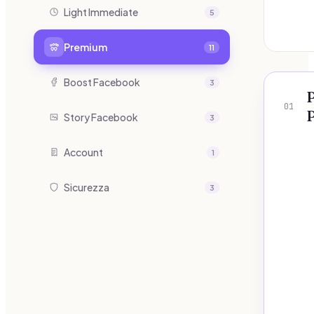
Light Immediate
5
Premium
11
Boost Facebook
3
P
01
Story Facebook
3
Account
1
Sicurezza
3