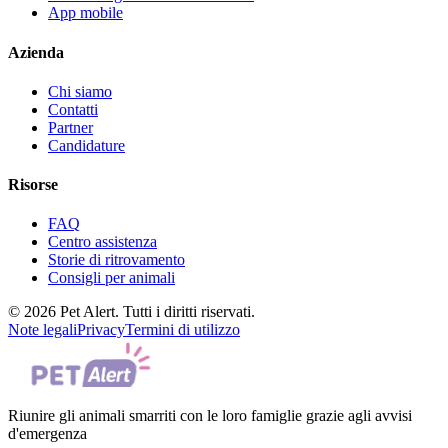
App mobile
Azienda
Chi siamo
Contatti
Partner
Candidature
Risorse
FAQ
Centro assistenza
Storie di ritrovamento
Consigli per animali
© 2026 Pet Alert. Tutti i diritti riservati.
Note legali
Privacy
Termini di utilizzo
Riunire gli animali smarriti con le loro famiglie grazie agli avvisi
d'emergenza