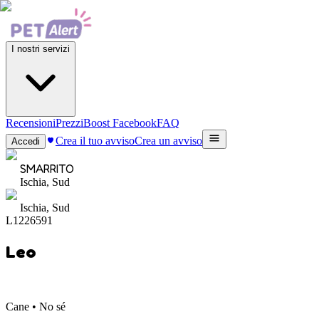
I nostri servizi
Recensioni
Prezzi
Boost Facebook
FAQ
Crea il tuo avviso
Crea un avviso
Accedi
SMARRITO
Ischia, Sud
Ischia, Sud
L1226591
Leo
Cane • No sé