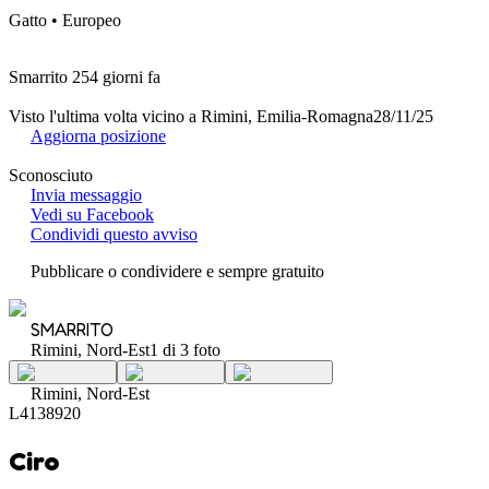
Gatto • Europeo
Smarrito 254 giorni fa
Visto l'ultima volta vicino a Rimini, Emilia-Romagna
28/11/25
Aggiorna posizione
Sconosciuto
Invia messaggio
Vedi su Facebook
Condividi questo avviso
Pubblicare o condividere e sempre gratuito
SMARRITO
Rimini, Nord-Est
1 di 3 foto
Rimini, Nord-Est
L4138920
Ciro