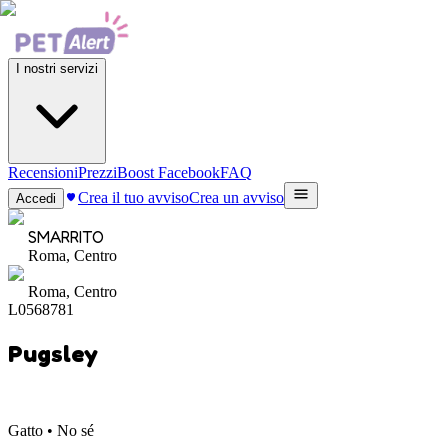
I nostri servizi
Recensioni
Prezzi
Boost Facebook
FAQ
Crea il tuo avviso
Crea un avviso
Accedi
SMARRITO
Roma, Centro
Roma, Centro
L0568781
Pugsley
Gatto • No sé