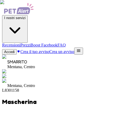
I nostri servizi
Recensioni
Prezzi
Boost Facebook
FAQ
Crea il tuo avviso
Crea un avviso
Accedi
SMARRITO
Mentana, Centro
Mentana, Centro
L8301158
Mascherina