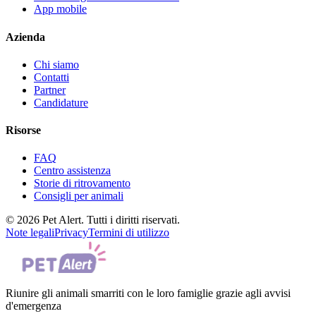
App mobile
Azienda
Chi siamo
Contatti
Partner
Candidature
Risorse
FAQ
Centro assistenza
Storie di ritrovamento
Consigli per animali
© 2026 Pet Alert. Tutti i diritti riservati.
Note legali
Privacy
Termini di utilizzo
Riunire gli animali smarriti con le loro famiglie grazie agli avvisi
d'emergenza