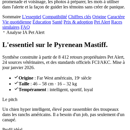
promenade et voisinage, les photos à préparer, les mots à utiliser
dans l'alerte et la façon de guider les témoins sans créer de panique.
Sommaire
L'essentiel
Compatibilité
Chiffres clés
Origine
Caractère
Vie quotidienne
Éducation
Santé
Prix & adoption
Pet Alert
Races
similaires
FAQ
Analyse IA Pet Alert
L'essentiel sur le
Pyrenean Mastiff.
Synthèse construite à partir de 8 412 retours propriétaires Pet Alert,
24 sources vétérinaires, et des standards officiels FCI/AKC. Mise à
jour janvier 2026.
Origine
: Far West américain, 19ᵉ siècle
Taille
: 46 – 58 cm · 16 – 32 kg
Tempérament
: intelligent, sportif, loyal
Le pitch
Un chien hyper intelligent
, élevé pour rassembler des troupeaux
dans les ranchs américains. Il a besoin d'un job, pas seulement d'un
canapé.
Profil idéal