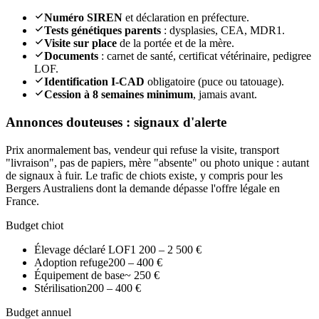
Numéro SIREN
et déclaration en préfecture.
Tests génétiques parents
: dysplasies, CEA, MDR1.
Visite sur place
de la portée et de la mère.
Documents
: carnet de santé, certificat vétérinaire, pedigree
LOF.
Identification I-CAD
obligatoire (puce ou tatouage).
Cession à 8 semaines minimum
, jamais avant.
Annonces douteuses : signaux d'alerte
Prix anormalement bas, vendeur qui refuse la visite, transport
"livraison", pas de papiers, mère "absente" ou photo unique : autant
de signaux à fuir. Le trafic de chiots existe, y compris pour les
Bergers Australiens dont la demande dépasse l'offre légale en
France.
Budget chiot
Élevage déclaré LOF
1 200 – 2 500 €
Adoption refuge
200 – 400 €
Équipement de base
~ 250 €
Stérilisation
200 – 400 €
Budget annuel