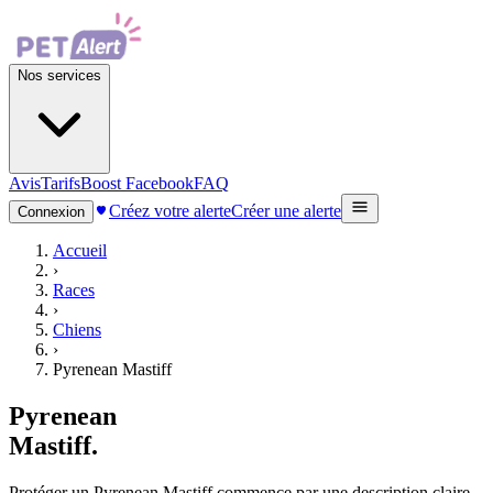
Nos services
Avis
Tarifs
Boost Facebook
FAQ
Créez votre alerte
Créer une alerte
Connexion
Accueil
›
Races
›
Chiens
›
Pyrenean Mastiff
Pyrenean
Mastiff
.
Protéger un Pyrenean Mastiff commence par une description claire,