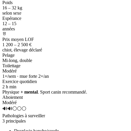
Poids
16 – 32 kg
selon sexe
Espérance
12 – 15
années
Prix moyen LOF
1 200 – 2 500 €
chiot, élevage déclaré
Pelage
Mi-long, double
Toilettage
Modéré
1×/sem · mue forte 2×/an
Exercice quotidien
2 h
min
Physique
+ mental
. Sport canin recommandé.
Aboiement
Modéré
🔊🔊⚪⚪⚪
Pathologies à surveiller
3 principales
Dysplasie hanche/coude