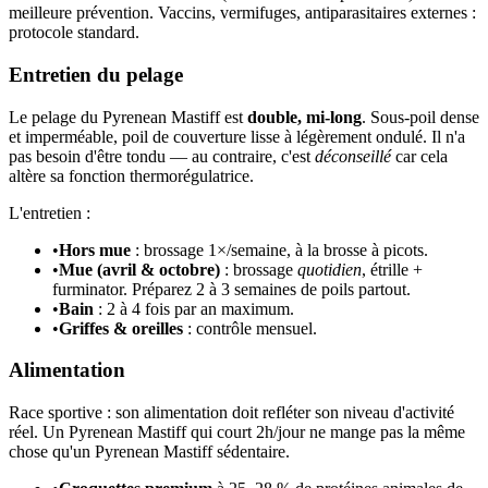
meilleure prévention. Vaccins, vermifuges, antiparasitaires externes :
protocole standard.
Entretien du pelage
Le pelage du Pyrenean Mastiff est
double, mi-long
. Sous-poil dense
et imperméable, poil de couverture lisse à légèrement ondulé. Il n'a
pas besoin d'être tondu — au contraire, c'est
déconseillé
car cela
altère sa fonction thermorégulatrice.
L'entretien :
•
Hors mue
: brossage 1×/semaine, à la brosse à picots.
•
Mue (avril & octobre)
: brossage
quotidien
, étrille +
furminator. Préparez 2 à 3 semaines de poils partout.
•
Bain
: 2 à 4 fois par an maximum.
•
Griffes & oreilles
: contrôle mensuel.
Alimentation
Race sportive : son alimentation doit refléter son niveau d'activité
réel. Un Pyrenean Mastiff qui court 2h/jour ne mange pas la même
chose qu'un Pyrenean Mastiff sédentaire.