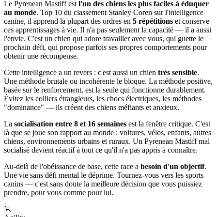
Le Pyrenean Mastiff est
l'un des chiens les plus faciles à éduquer
au monde
. Top 10 du classement Stanley Coren sur l'intelligence
canine, il apprend la plupart des ordres en
5 répétitions
et conserve
ces apprentissages à vie. Il n'a pas seulement la capacité — il a aussi
l'envie. C'est un chien qui adore travailler avec vous, qui guette le
prochain défi, qui propose parfois ses propres comportements pour
obtenir une récompense.
Cette intelligence a un revers : c'est aussi un chien
très sensible
.
Une méthode brutale ou incohérente le bloque. La méthode positive,
basée sur le renforcement, est la seule qui fonctionne durablement.
Évitez les colliers étrangleurs, les chocs électriques, les méthodes
"dominance" — ils créent des chiens méfiants et anxieux.
La
socialisation entre 8 et 16 semaines
est la fenêtre critique. C'est
là que se joue son rapport au monde : voitures, vélos, enfants, autres
chiens, environnements urbains et ruraux. Un Pyrenean Mastiff mal
socialisé devient réactif à tout ce qu'il n'a pas appris à connaître.
Au-delà de l'obéissance de base, cette race a
besoin d'un objectif
.
Une vie sans défi mental le déprime. Tournez-vous vers les sports
canins — c'est sans doute la meilleure décision que vous puissiez
prendre, pour vous comme pour lui.
🏃