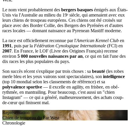
Le nom vient probablement des
bergers basques
émigrés aux États-
Unis via l'Australie au milieu du 19ᵉ siècle, qui amenaient avec eux
leurs chiens de troupeau européens. Ces chiens ont été croisés sur
place avec des Border Collie, des Bergers des Pyrénées et d'autres
races locales — donnant naissance au Pyrenean Mastiff moderne.
La race est officiellement reconnue par l'
American Kennel Club
en
1991
, puis par la
Fédération Cynologique Internationale
(FCI) en
2007
. En France, le LOF (Livre des Origines Français) recense
environ
5 000 nouvelles naissances par an
, ce qui en fait l'une des
dix races les plus populaires du pays.
Son succès récent s'explique par trois choses : sa
beauté
(les robes
merle bleu et les yeux vairons sont spectaculaires), son
intelligence
(top 10 mondial selon les classements de référence) et sa
polyvalence sportive
— il excelle en agility, en frisbee, en obé-
rythmée, en mantrailing. Pour beaucoup, c'est aussi un "chien
Instagram" — ce qui a généré, malheureusement, des achats coup-
de-cœur qui finissent mal.
Représentation
Chien de troupeau du Far West
Chronologie