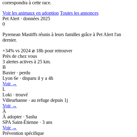
correspondra à cette race.
Voir les animaux en adoption
Toutes les annonces
Pet Alert · données 2025
0
Pyrenean Mastiffs réunis à leurs familles grâce à Pet Alert l'an
dernier.
+34% vs 2024
⌀ 18h pour retrouver
Près de chez vous
3 alertes actives à
25 km.
B
Baxter · perdu
Lyon 6e · disparu il y a 4h
Voir →
L
Loki · trouvé
Villeurbanne · au refuge depuis 1j
Voir →
À
À adopter · Sasha
SPA Saint-Étienne · 3 ans
Voir →
Prévention spécifique