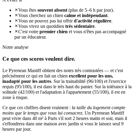
Vous êtes
souvent absent
(plus de 5–6 h par jour).
Vous cherchez un chien
calme et indépendant
.
Vous ne pouvez pas lui offrir
d'activité régulière
.
Vous vivez un quotidien
très sédentaire
.
C'est votre
premier chien
et vous n'êtes pas accompagné
par un éducateur.
Notre analyse
Ce que ces
scores veulent dire.
Le Pyrenean Mastiff obtient des notes très contrastées — et c'est
précisément ce qui en fait un chien
excellent pour les uns,
inadapté pour les autres
. Sur la trainabilité (96/100) et l'exercice
requis (95/100), il est dans le très haut du panier. Sur la tolérance à la
solitude (42/100) et l'adaptation à l'appartement (55/100), il est en
zone à risque.
Ce que ces chiffres disent vraiment :
la taille du logement compte
moins que le temps que vous lui consacrez
. Un Pyrenean Mastiff
peut vivre dans 40 m² à Paris s'il sort 2 heures matin et soir, mais il
s'effondrera dans une maison avec jardin si vous le laissez seul 9
heures par jour.