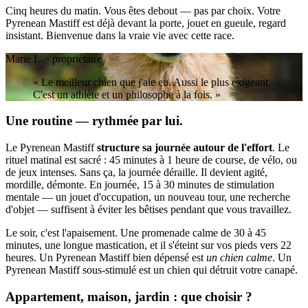
Cinq heures du matin. Vous êtes debout — pas par choix. Votre
Pyrenean Mastiff est déjà devant la porte, jouet en gueule, regard
insistant. Bienvenue dans la vraie vie avec cette race.
Marie L. · propriétaire
« Le meilleur chien que j'aie eu. Aussi le plus exigeant.
C'est un athlète et un philosophe à la fois. »
Une routine — rythmée par lui.
Le Pyrenean Mastiff
structure sa journée autour de l'effort
. Le
rituel matinal est sacré : 45 minutes à 1 heure de course, de vélo, ou
de jeux intenses. Sans ça, la journée déraille. Il devient agité,
mordille, démonte. En journée, 15 à 30 minutes de stimulation
mentale — un jouet d'occupation, un nouveau tour, une recherche
d'objet — suffisent à éviter les bêtises pendant que vous travaillez.
Le soir, c'est l'apaisement. Une promenade calme de 30 à 45
minutes, une longue mastication, et il s'éteint sur vos pieds vers 22
heures. Un Pyrenean Mastiff bien dépensé est
un chien calme
. Un
Pyrenean Mastiff sous-stimulé est un chien qui détruit votre canapé.
Appartement, maison, jardin : que choisir ?