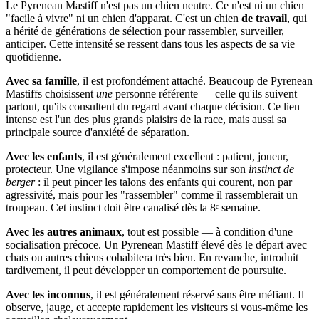
Le Pyrenean Mastiff n'est pas un chien neutre. Ce n'est ni un chien
"facile à vivre" ni un chien d'apparat. C'est un chien
de travail
, qui
a hérité de générations de sélection pour rassembler, surveiller,
anticiper. Cette intensité se ressent dans tous les aspects de sa vie
quotidienne.
Avec sa famille
, il est profondément attaché. Beaucoup de Pyrenean
Mastiffs choisissent
une
personne référente — celle qu'ils suivent
partout, qu'ils consultent du regard avant chaque décision. Ce lien
intense est l'un des plus grands plaisirs de la race, mais aussi sa
principale source d'anxiété de séparation.
Avec les enfants
, il est généralement excellent : patient, joueur,
protecteur. Une vigilance s'impose néanmoins sur son
instinct de
berger
: il peut pincer les talons des enfants qui courent, non par
agressivité, mais pour les "rassembler" comme il rassemblerait un
troupeau. Cet instinct doit être canalisé dès la 8ᵉ semaine.
Avec les autres animaux
, tout est possible — à condition d'une
socialisation précoce. Un Pyrenean Mastiff élevé dès le départ avec
chats ou autres chiens cohabitera très bien. En revanche, introduit
tardivement, il peut développer un comportement de poursuite.
Avec les inconnus
, il est généralement réservé sans être méfiant. Il
observe, jauge, et accepte rapidement les visiteurs si vous-même les