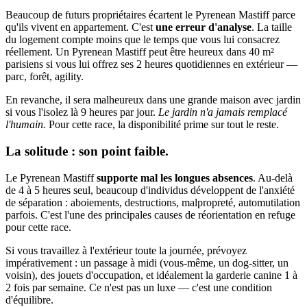
Beaucoup de futurs propriétaires écartent le Pyrenean Mastiff parce
qu'ils vivent en appartement. C'est
une erreur d'analyse
. La taille
du logement compte moins que le temps que vous lui consacrez
réellement. Un Pyrenean Mastiff peut être heureux dans 40 m²
parisiens si vous lui offrez ses 2 heures quotidiennes en extérieur —
parc, forêt, agility.
En revanche, il sera malheureux dans une grande maison avec jardin
si vous l'isolez là 9 heures par jour.
Le jardin n'a jamais remplacé
l'humain.
Pour cette race, la disponibilité prime sur tout le reste.
La solitude : son point faible.
Le Pyrenean Mastiff
supporte mal les longues absences
. Au-delà
de 4 à 5 heures seul, beaucoup d'individus développent de l'anxiété
de séparation : aboiements, destructions, malpropreté, automutilation
parfois. C'est l'une des principales causes de réorientation en refuge
pour cette race.
Si vous travaillez à l'extérieur toute la journée, prévoyez
impérativement : un passage à midi (vous-même, un dog-sitter, un
voisin), des jouets d'occupation, et idéalement la garderie canine 1 à
2 fois par semaine. Ce n'est pas un luxe — c'est une condition
d'équilibre.