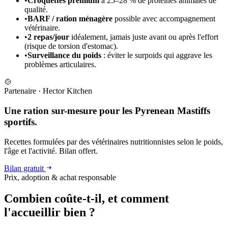
•
Croquettes premium
à 25–28 % de protéines animales de
qualité.
•
BARF / ration ménagère
possible avec accompagnement
vétérinaire.
•
2 repas/jour
idéalement, jamais juste avant ou après l'effort
(risque de torsion d'estomac).
•
Surveillance du poids
: éviter le surpoids qui aggrave les
problèmes articulaires.
🍲
Partenaire
·
Hector Kitchen
Une ration sur-mesure pour les Pyrenean Mastiffs
sportifs.
Recettes formulées par des vétérinaires nutritionnistes selon le poids,
l'âge et l'activité. Bilan offert.
Bilan gratuit
Prix, adoption & achat responsable
Combien coûte-t-il, et
comment
l'accueillir bien ?