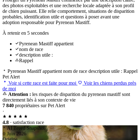
des photos exploitables et une recherche locale adaptée à son profil
de chien puissant. Elle relie comportement, situations de disparition
probables, identification utile et questions à poser avant une
adoption responsable pour Pyrenean Mastiff.
À retenir en 5 secondes
Pyrenean Mastiff appartient
nom de race
description utile :
Rappel
Pyrenean Mastiff appartient
nom de race
description utile :
Rappel
Pet Alert
Voir si cette race est faite pour moi
Voir les chiens perdus près
de moi
Attention :
les risques de disparition du pyrenean mastiff sont
directement liés à son contexte de vie
7 840
propriétaires sur Pet Alert
·
4.8
· satisfaction race
AI Breed Snapshot
Juin 2026
Origine