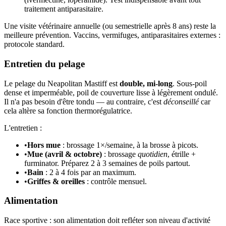
traitement antiparasitaire.
Une visite vétérinaire annuelle (ou semestrielle après 8 ans) reste la
meilleure prévention. Vaccins, vermifuges, antiparasitaires externes :
protocole standard.
Entretien du pelage
Le pelage du Neapolitan Mastiff est
double, mi-long
. Sous-poil
dense et imperméable, poil de couverture lisse à légèrement ondulé.
Il n'a pas besoin d'être tondu — au contraire, c'est
déconseillé
car
cela altère sa fonction thermorégulatrice.
L'entretien :
•
Hors mue
: brossage 1×/semaine, à la brosse à picots.
•
Mue (avril & octobre)
: brossage
quotidien
, étrille +
furminator. Préparez 2 à 3 semaines de poils partout.
•
Bain
: 2 à 4 fois par an maximum.
•
Griffes & oreilles
: contrôle mensuel.
Alimentation
Race sportive : son alimentation doit refléter son niveau d'activité