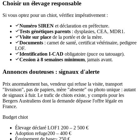
Choisir un élevage responsable
Si vous optez pour un chiot, vérifiez impérativement :
Numéro SIREN
et déclaration en préfecture.
Tests génétiques parents
: dysplasies, CEA, MDR1.
Visite sur place
de la portée et de la mère.
Documents
: carnet de santé, certificat vétérinaire, pedigree
LOF.
Identification I-CAD
obligatoire (puce ou tatouage).
Cession à 8 semaines minimum
, jamais avant.
Annonces douteuses : signaux d'alerte
Prix anormalement bas, vendeur qui refuse la visite, transport
"livraison", pas de papiers, mère "absente" ou photo unique : autant
de signaux à fuir. Le trafic de chiots existe, y compris pour les
Bergers Australiens dont la demande dépasse l'offre légale en
France.
Budget chiot
Élevage déclaré LOF
1 200 – 2 500 €
Adoption refuge
200 – 400 €
Équipement de base
~ 250 €