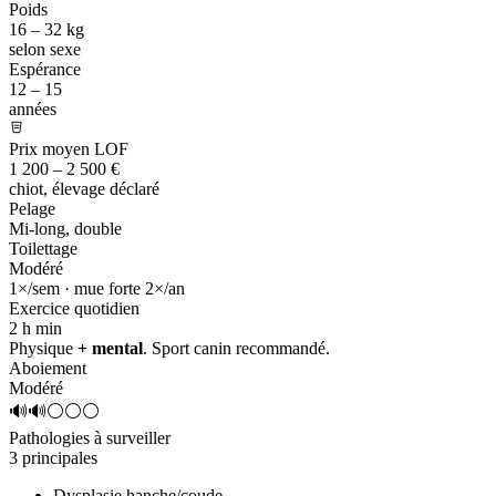
Poids
16 – 32 kg
selon sexe
Espérance
12 – 15
années
Prix moyen LOF
1 200 – 2 500 €
chiot, élevage déclaré
Pelage
Mi-long, double
Toilettage
Modéré
1×/sem · mue forte 2×/an
Exercice quotidien
2 h
min
Physique
+ mental
. Sport canin recommandé.
Aboiement
Modéré
🔊🔊⚪⚪⚪
Pathologies à surveiller
3 principales
Dysplasie hanche/coude