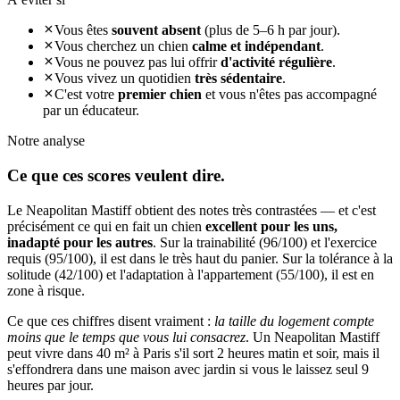
Vous êtes
souvent absent
(plus de 5–6 h par jour).
Vous cherchez un chien
calme et indépendant
.
Vous ne pouvez pas lui offrir
d'activité régulière
.
Vous vivez un quotidien
très sédentaire
.
C'est votre
premier chien
et vous n'êtes pas accompagné
par un éducateur.
Notre analyse
Ce que ces
scores veulent dire.
Le Neapolitan Mastiff obtient des notes très contrastées — et c'est
précisément ce qui en fait un chien
excellent pour les uns,
inadapté pour les autres
. Sur la trainabilité (96/100) et l'exercice
requis (95/100), il est dans le très haut du panier. Sur la tolérance à la
solitude (42/100) et l'adaptation à l'appartement (55/100), il est en
zone à risque.
Ce que ces chiffres disent vraiment :
la taille du logement compte
moins que le temps que vous lui consacrez
. Un Neapolitan Mastiff
peut vivre dans 40 m² à Paris s'il sort 2 heures matin et soir, mais il
s'effondrera dans une maison avec jardin si vous le laissez seul 9
heures par jour.