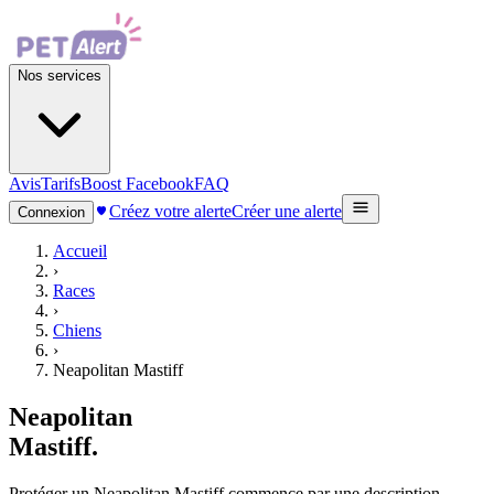
Nos services
Avis
Tarifs
Boost Facebook
FAQ
Créez votre alerte
Créer une alerte
Connexion
Accueil
›
Races
›
Chiens
›
Neapolitan Mastiff
Neapolitan
Mastiff
.
Protéger un Neapolitan Mastiff commence par une description