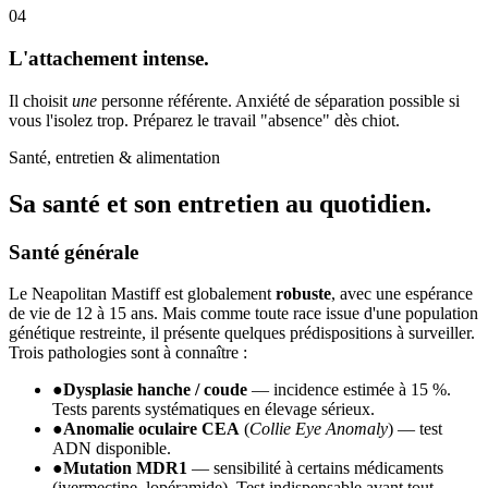
04
L'attachement intense.
Il choisit
une
personne référente. Anxiété de séparation possible si
vous l'isolez trop. Préparez le travail "absence" dès chiot.
Santé, entretien & alimentation
Sa santé et son
entretien au quotidien.
Santé générale
Le Neapolitan Mastiff est globalement
robuste
, avec une espérance
de vie de 12 à 15 ans. Mais comme toute race issue d'une population
génétique restreinte, il présente quelques prédispositions à surveiller.
Trois pathologies sont à connaître :
●
Dysplasie hanche / coude
— incidence estimée à 15 %.
Tests parents systématiques en élevage sérieux.
●
Anomalie oculaire CEA
(
Collie Eye Anomaly
) — test
ADN disponible.
●
Mutation MDR1
— sensibilité à certains médicaments
(ivermectine, lopéramide). Test indispensable avant tout