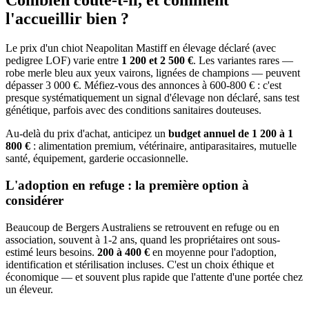
Combien coûte-t-il, et
comment
l'accueillir bien ?
Le prix d'un chiot Neapolitan Mastiff en élevage déclaré (avec
pedigree LOF) varie entre
1 200 et 2 500 €
. Les variantes rares —
robe merle bleu aux yeux vairons, lignées de champions — peuvent
dépasser 3 000 €. Méfiez-vous des annonces à 600-800 € : c'est
presque systématiquement un signal d'élevage non déclaré, sans test
génétique, parfois avec des conditions sanitaires douteuses.
Au-delà du prix d'achat, anticipez un
budget annuel de 1 200 à 1
800 €
: alimentation premium, vétérinaire, antiparasitaires, mutuelle
santé, équipement, garderie occasionnelle.
L'adoption en refuge : la première option à
considérer
Beaucoup de Bergers Australiens se retrouvent en refuge ou en
association, souvent à 1-2 ans, quand les propriétaires ont sous-
estimé leurs besoins.
200 à 400 €
en moyenne pour l'adoption,
identification et stérilisation incluses. C'est un choix éthique et
économique — et souvent plus rapide que l'attente d'une portée chez
un éleveur.