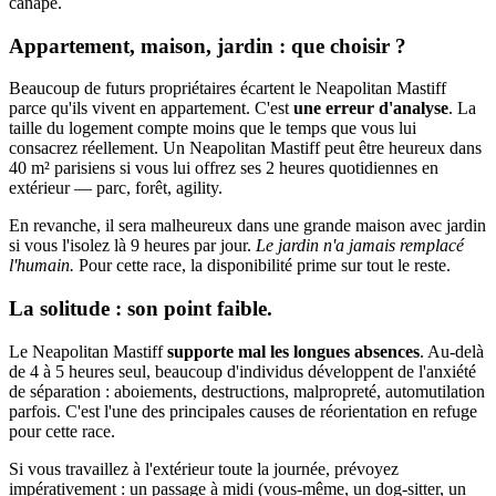
canapé.
Appartement, maison, jardin : que choisir ?
Beaucoup de futurs propriétaires écartent le Neapolitan Mastiff
parce qu'ils vivent en appartement. C'est
une erreur d'analyse
. La
taille du logement compte moins que le temps que vous lui
consacrez réellement. Un Neapolitan Mastiff peut être heureux dans
40 m² parisiens si vous lui offrez ses 2 heures quotidiennes en
extérieur — parc, forêt, agility.
En revanche, il sera malheureux dans une grande maison avec jardin
si vous l'isolez là 9 heures par jour.
Le jardin n'a jamais remplacé
l'humain.
Pour cette race, la disponibilité prime sur tout le reste.
La solitude : son point faible.
Le Neapolitan Mastiff
supporte mal les longues absences
. Au-delà
de 4 à 5 heures seul, beaucoup d'individus développent de l'anxiété
de séparation : aboiements, destructions, malpropreté, automutilation
parfois. C'est l'une des principales causes de réorientation en refuge
pour cette race.
Si vous travaillez à l'extérieur toute la journée, prévoyez
impérativement : un passage à midi (vous-même, un dog-sitter, un