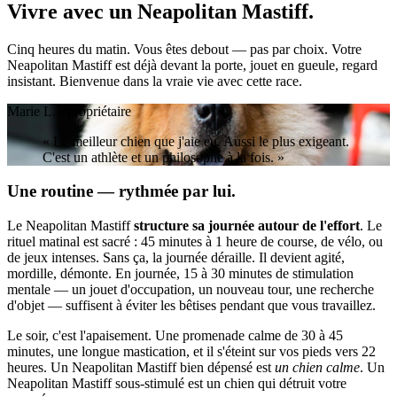
Vivre avec un
Neapolitan Mastiff.
Cinq heures du matin. Vous êtes debout — pas par choix. Votre
Neapolitan Mastiff est déjà devant la porte, jouet en gueule, regard
insistant. Bienvenue dans la vraie vie avec cette race.
Marie L. · propriétaire
« Le meilleur chien que j'aie eu. Aussi le plus exigeant.
C'est un athlète et un philosophe à la fois. »
Une routine — rythmée par lui.
Le Neapolitan Mastiff
structure sa journée autour de l'effort
. Le
rituel matinal est sacré : 45 minutes à 1 heure de course, de vélo, ou
de jeux intenses. Sans ça, la journée déraille. Il devient agité,
mordille, démonte. En journée, 15 à 30 minutes de stimulation
mentale — un jouet d'occupation, un nouveau tour, une recherche
d'objet — suffisent à éviter les bêtises pendant que vous travaillez.
Le soir, c'est l'apaisement. Une promenade calme de 30 à 45
minutes, une longue mastication, et il s'éteint sur vos pieds vers 22
heures. Un Neapolitan Mastiff bien dépensé est
un chien calme
. Un
Neapolitan Mastiff sous-stimulé est un chien qui détruit votre