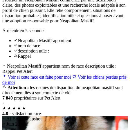
claire, des photos exploitables et une recherche locale adaptée à son
profil de chien puissant. Elle relie comportement, situations de
disparition probables, identification utile et questions à poser avant
une adoption responsable pour Neapolitan Mastiff.
À retenir en 5 secondes
Neapolitan Mastiff appartient
nom de race
description utile :
Rappel
Neapolitan Mastiff appartient
nom de race
description utile :
Rappel
Pet Alert
Voir si cette race est faite pour moi
Voir les chiens perdus près
de moi
Attention :
les risques de disparition du neapolitan mastiff sont
directement liés à son contexte de vie
7 840
propriétaires sur Pet Alert
·
4.8
· satisfaction race
AI Breed Snapshot
Juin 2026
Origine