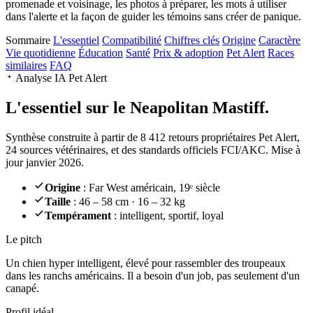
promenade et voisinage, les photos à préparer, les mots à utiliser
dans l'alerte et la façon de guider les témoins sans créer de panique.
Sommaire
L'essentiel
Compatibilité
Chiffres clés
Origine
Caractère
Vie quotidienne
Éducation
Santé
Prix & adoption
Pet Alert
Races
similaires
FAQ
Analyse IA Pet Alert
L'essentiel sur le
Neapolitan Mastiff.
Synthèse construite à partir de 8 412 retours propriétaires Pet Alert,
24 sources vétérinaires, et des standards officiels FCI/AKC. Mise à
jour janvier 2026.
Origine
: Far West américain, 19ᵉ siècle
Taille
: 46 – 58 cm · 16 – 32 kg
Tempérament
: intelligent, sportif, loyal
Le pitch
Un chien hyper intelligent
, élevé pour rassembler des troupeaux
dans les ranchs américains. Il a besoin d'un job, pas seulement d'un
canapé.
Profil idéal