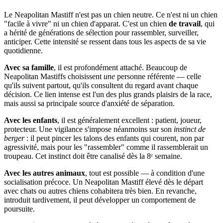
Le Neapolitan Mastiff n'est pas un chien neutre. Ce n'est ni un chien
"facile à vivre" ni un chien d'apparat. C'est un chien
de travail
, qui
a hérité de générations de sélection pour rassembler, surveiller,
anticiper. Cette intensité se ressent dans tous les aspects de sa vie
quotidienne.
Avec sa famille
, il est profondément attaché. Beaucoup de
Neapolitan Mastiffs choisissent
une
personne référente — celle
qu'ils suivent partout, qu'ils consultent du regard avant chaque
décision. Ce lien intense est l'un des plus grands plaisirs de la race,
mais aussi sa principale source d'anxiété de séparation.
Avec les enfants
, il est généralement excellent : patient, joueur,
protecteur. Une vigilance s'impose néanmoins sur son
instinct de
berger
: il peut pincer les talons des enfants qui courent, non par
agressivité, mais pour les "rassembler" comme il rassemblerait un
troupeau. Cet instinct doit être canalisé dès la 8ᵉ semaine.
Avec les autres animaux
, tout est possible — à condition d'une
socialisation précoce. Un Neapolitan Mastiff élevé dès le départ
avec chats ou autres chiens cohabitera très bien. En revanche,
introduit tardivement, il peut développer un comportement de
poursuite.