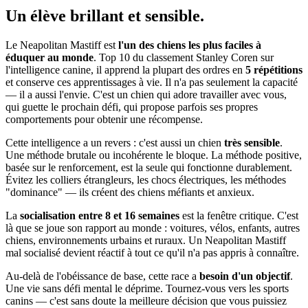
Un élève
brillant et sensible.
Le Neapolitan Mastiff est
l'un des chiens les plus faciles à
éduquer au monde
. Top 10 du classement Stanley Coren sur
l'intelligence canine, il apprend la plupart des ordres en
5 répétitions
et conserve ces apprentissages à vie. Il n'a pas seulement la capacité
— il a aussi l'envie. C'est un chien qui adore travailler avec vous,
qui guette le prochain défi, qui propose parfois ses propres
comportements pour obtenir une récompense.
Cette intelligence a un revers : c'est aussi un chien
très sensible
.
Une méthode brutale ou incohérente le bloque. La méthode positive,
basée sur le renforcement, est la seule qui fonctionne durablement.
Évitez les colliers étrangleurs, les chocs électriques, les méthodes
"dominance" — ils créent des chiens méfiants et anxieux.
La
socialisation entre 8 et 16 semaines
est la fenêtre critique. C'est
là que se joue son rapport au monde : voitures, vélos, enfants, autres
chiens, environnements urbains et ruraux. Un Neapolitan Mastiff
mal socialisé devient réactif à tout ce qu'il n'a pas appris à connaître.
Au-delà de l'obéissance de base, cette race a
besoin d'un objectif
.
Une vie sans défi mental le déprime. Tournez-vous vers les sports
canins — c'est sans doute la meilleure décision que vous puissiez