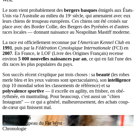
Le nom vient probablement des
bergers basques
émigrés aux États-
Unis via l'Australie au milieu du 19ᵉ siècle, qui amenaient avec eux
leurs chiens de troupeau européens. Ces chiens ont été croisés sur
place avec des Border Collie, des Bergers des Pyrénées et d'autres
races locales — donnant naissance au Neapolitan Mastiff moderne.
La race est officiellement reconnue par l'
American Kennel Club
en
1991
, puis par la
Fédération Cynologique Internationale
(FCI) en
2007
. En France, le LOF (Livre des Origines Français) recense
environ
5 000 nouvelles naissances par an
, ce qui en fait l'une des
dix races les plus populaires du pays.
Son succès récent s'explique par trois choses : sa
beauté
(les robes
merle bleu et les yeux vairons sont spectaculaires), son
intelligence
(top 10 mondial selon les classements de référence) et sa
polyvalence sportive
— il excelle en agility, en frisbee, en obé-
rythmée, en mantrailing. Pour beaucoup, c'est aussi un "chien
Instagram" — ce qui a généré, malheureusement, des achats coup-
de-cœur qui finissent mal.
Représentation
Chien de troupeau du Far West
Chronologie