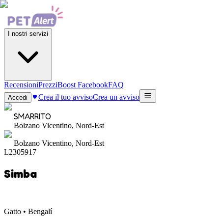
I nostri servizi
Recensioni
Prezzi
Boost Facebook
FAQ
Crea il tuo avviso
Crea un avviso
Accedi
SMARRITO
Bolzano Vicentino, Nord-Est
Bolzano Vicentino, Nord-Est
L2305917
Simba
Gatto • Bengalí