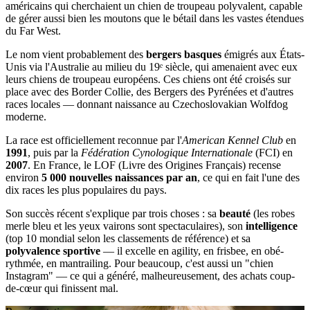
américains qui cherchaient un chien de troupeau polyvalent, capable
de gérer aussi bien les moutons que le bétail dans les vastes étendues
du Far West.
Le nom vient probablement des
bergers basques
émigrés aux États-
Unis via l'Australie au milieu du 19ᵉ siècle, qui amenaient avec eux
leurs chiens de troupeau européens. Ces chiens ont été croisés sur
place avec des Border Collie, des Bergers des Pyrénées et d'autres
races locales — donnant naissance au Czechoslovakian Wolfdog
moderne.
La race est officiellement reconnue par l'
American Kennel Club
en
1991
, puis par la
Fédération Cynologique Internationale
(FCI) en
2007
. En France, le LOF (Livre des Origines Français) recense
environ
5 000 nouvelles naissances par an
, ce qui en fait l'une des
dix races les plus populaires du pays.
Son succès récent s'explique par trois choses : sa
beauté
(les robes
merle bleu et les yeux vairons sont spectaculaires), son
intelligence
(top 10 mondial selon les classements de référence) et sa
polyvalence sportive
— il excelle en agility, en frisbee, en obé-
rythmée, en mantrailing. Pour beaucoup, c'est aussi un "chien
Instagram" — ce qui a généré, malheureusement, des achats coup-
de-cœur qui finissent mal.