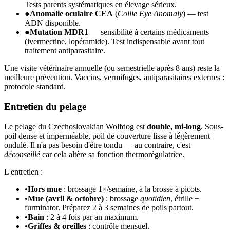
Tests parents systématiques en élevage sérieux.
●
Anomalie oculaire CEA
(
Collie Eye Anomaly
) — test
ADN disponible.
●
Mutation MDR1
— sensibilité à certains médicaments
(ivermectine, lopéramide). Test indispensable avant tout
traitement antiparasitaire.
Une visite vétérinaire annuelle (ou semestrielle après 8 ans) reste la
meilleure prévention. Vaccins, vermifuges, antiparasitaires externes :
protocole standard.
Entretien du pelage
Le pelage du Czechoslovakian Wolfdog est
double, mi-long
. Sous-
poil dense et imperméable, poil de couverture lisse à légèrement
ondulé. Il n'a pas besoin d'être tondu — au contraire, c'est
déconseillé
car cela altère sa fonction thermorégulatrice.
L'entretien :
•
Hors mue
: brossage 1×/semaine, à la brosse à picots.
•
Mue (avril & octobre)
: brossage
quotidien
, étrille +
furminator. Préparez 2 à 3 semaines de poils partout.
•
Bain
: 2 à 4 fois par an maximum.
•
Griffes & oreilles
: contrôle mensuel.