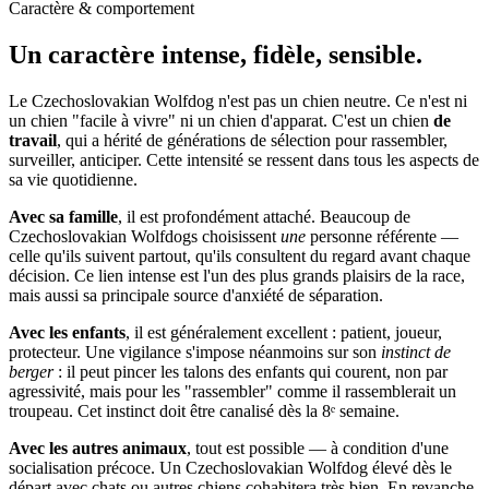
Caractère & comportement
Un caractère
intense, fidèle, sensible.
Le Czechoslovakian Wolfdog n'est pas un chien neutre. Ce n'est ni
un chien "facile à vivre" ni un chien d'apparat. C'est un chien
de
travail
, qui a hérité de générations de sélection pour rassembler,
surveiller, anticiper. Cette intensité se ressent dans tous les aspects de
sa vie quotidienne.
Avec sa famille
, il est profondément attaché. Beaucoup de
Czechoslovakian Wolfdogs choisissent
une
personne référente —
celle qu'ils suivent partout, qu'ils consultent du regard avant chaque
décision. Ce lien intense est l'un des plus grands plaisirs de la race,
mais aussi sa principale source d'anxiété de séparation.
Avec les enfants
, il est généralement excellent : patient, joueur,
protecteur. Une vigilance s'impose néanmoins sur son
instinct de
berger
: il peut pincer les talons des enfants qui courent, non par
agressivité, mais pour les "rassembler" comme il rassemblerait un
troupeau. Cet instinct doit être canalisé dès la 8ᵉ semaine.
Avec les autres animaux
, tout est possible — à condition d'une
socialisation précoce. Un Czechoslovakian Wolfdog élevé dès le
départ avec chats ou autres chiens cohabitera très bien. En revanche,