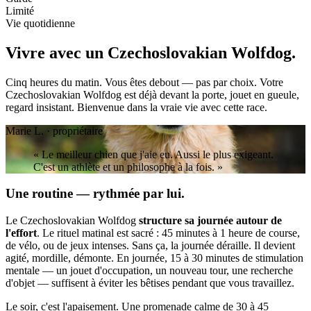
Limité
Vie quotidienne
Vivre avec un
Czechoslovakian Wolfdog.
Cinq heures du matin. Vous êtes debout — pas par choix. Votre
Czechoslovakian Wolfdog est déjà devant la porte, jouet en gueule,
regard insistant. Bienvenue dans la vraie vie avec cette race.
Marie L. · propriétaire
« Le meilleur chien que j'aie eu. Aussi le plus exigeant.
C'est un athlète et un philosophe à la fois. »
Une routine — rythmée par lui.
Le Czechoslovakian Wolfdog
structure sa journée autour de
l'effort
. Le rituel matinal est sacré : 45 minutes à 1 heure de course,
de vélo, ou de jeux intenses. Sans ça, la journée déraille. Il devient
agité, mordille, démonte. En journée, 15 à 30 minutes de stimulation
mentale — un jouet d'occupation, un nouveau tour, une recherche
d'objet — suffisent à éviter les bêtises pendant que vous travaillez.
Le soir, c'est l'apaisement. Une promenade calme de 30 à 45