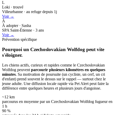
L
Loki · trouvé
Villeurbanne · au refuge depuis 1j
Voir →
À
À adopter · Sasha
SPA Saint-Étienne · 3 ans
Voir →
Prévention spécifique
Pourquoi un Czechoslovakian Wolfdog peut
vite
s'éloigner.
Les chiens actifs, curieux et rapides comme le Czechoslovakian
Wolfdog peuvent
parcourir plusieurs kilomètres en quelques
minutes
. Sa motivation de poursuite (un cycliste, un cerf, un cri
d'enfant) prend souvent le dessus sur le rappel — surtout chez le
jeune adulte. Une diffusion locale rapide via Pet Alert peut faire la
différence entre quelques heures et plusieurs jours d'angoisse.
~12 km
parcourus en moyenne par un Czechoslovakian Wolfdog fugueur en
1 h
90 %