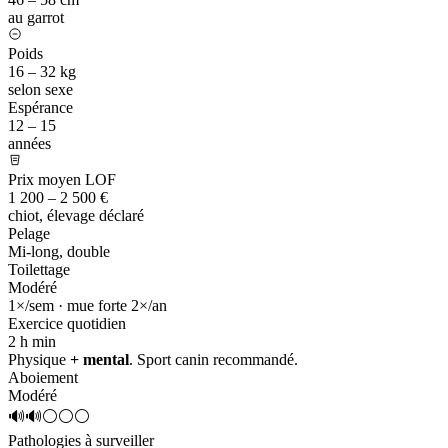
au garrot
Poids
16 – 32 kg
selon sexe
Espérance
12 – 15
années
Prix moyen LOF
1 200 – 2 500 €
chiot, élevage déclaré
Pelage
Mi-long, double
Toilettage
Modéré
1×/sem · mue forte 2×/an
Exercice quotidien
2 h
min
Physique
+ mental
. Sport canin recommandé.
Aboiement
Modéré
🔊🔊⚪⚪⚪
Pathologies à surveiller