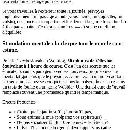
réorientation en refuge pour cette race.
Si vous travaillez à l'extérieur toute la journée, prévoyez
impérativement : un passage à midi (vous-même, un dog-sitter, un
voisin), des jouets d'occupation, et idéalement la garderie canine 1 à
2 fois par semaine. Ce n'est pas un luxe — c'est une condition
d'équilibre.
Stimulation mentale : la clé que tout le monde sous-
estime.
Pour le Czechoslovakian Wolfdog,
30 minutes de réflexion
équivalent à 1 heure de course
. C'est l'un des secrets que les
éducateurs canins partagent avec les nouveaux propriétaires : le
mental fatigue plus que le physique. Apprenez-lui un nouveau tour
par semaine, cachez ses croquettes dans la maison, investissez dans
un tapis de fouille ou un kong Wobbler. Une demi-heure de "travail"
remplace souvent une promenade quand le temps manque.
Erreurs fréquentes
• Croire que le jardin suffit (il ne suffit pas)
• Sous-estimer la mue (préparez vos aspirateurs)
• Ne pas socialiser tôt (8–16 semaines = fenêtre clé)
• Laisser l'instinct de berger se développer sans cadre