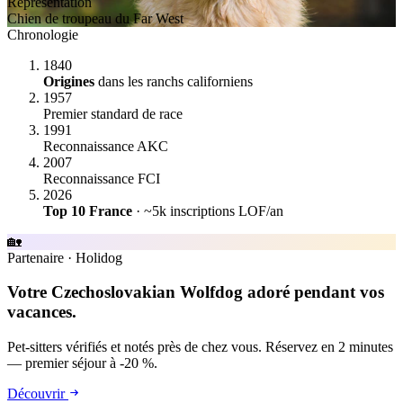
Représentation
Chien de troupeau du Far West
Chronologie
1840
Origines
dans les ranchs californiens
1957
Premier standard de race
1991
Reconnaissance AKC
2007
Reconnaissance FCI
2026
Top 10 France
· ~5k inscriptions LOF/an
🏡
Partenaire
·
Holidog
Votre Czechoslovakian Wolfdog adoré pendant vos
vacances.
Pet-sitters vérifiés et notés près de chez vous. Réservez en 2 minutes
— premier séjour à -20 %.
Découvrir