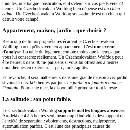
minutes, une longue mastication, et il s'éteint sur vos pieds vers 22
heures. Un Czechoslovakian Wolfdog bien dépensé est
un chien
calme
. Un Czechoslovakian Wolfdog sous-stimulé est un chien qui
détruit votre canapé.
Appartement, maison, jardin : que choisir ?
Beaucoup de futurs propriétaires écartent le Czechoslovakian
Wolfdog parce qu'ils vivent en appartement. C'est
une erreur
d'analyse
. La taille du logement compte moins que le temps que
vous lui consacrez réellement. Un Czechoslovakian Wolfdog peut
être heureux dans 40 m² parisiens si vous lui offrez ses 2 heures
quotidiennes en extérieur — parc, forêt, agility.
En revanche, il sera malheureux dans une grande maison avec jardin
si vous l'isolez là 9 heures par jour.
Le jardin n'a jamais remplacé
l'humain.
Pour cette race, la disponibilité prime sur tout le reste.
La solitude : son point faible.
Le Czechoslovakian Wolfdog
supporte mal les longues absences
.
Au-delà de 4 à 5 heures seul, beaucoup d'individus développent de
l'anxiété de séparation : aboiements, destructions, malpropreté,
automutilation parfois. C'est l'une des principales causes de