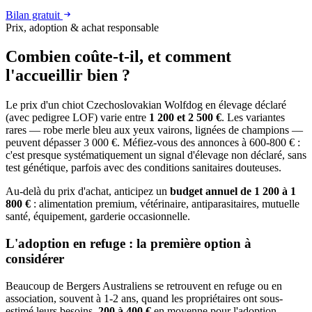
Bilan gratuit
Prix, adoption & achat responsable
Combien coûte-t-il, et
comment
l'accueillir bien ?
Le prix d'un chiot Czechoslovakian Wolfdog en élevage déclaré
(avec pedigree LOF) varie entre
1 200 et 2 500 €
. Les variantes
rares — robe merle bleu aux yeux vairons, lignées de champions —
peuvent dépasser 3 000 €. Méfiez-vous des annonces à 600-800 € :
c'est presque systématiquement un signal d'élevage non déclaré, sans
test génétique, parfois avec des conditions sanitaires douteuses.
Au-delà du prix d'achat, anticipez un
budget annuel de 1 200 à 1
800 €
: alimentation premium, vétérinaire, antiparasitaires, mutuelle
santé, équipement, garderie occasionnelle.
L'adoption en refuge : la première option à
considérer
Beaucoup de Bergers Australiens se retrouvent en refuge ou en
association, souvent à 1-2 ans, quand les propriétaires ont sous-
estimé leurs besoins.
200 à 400 €
en moyenne pour l'adoption,