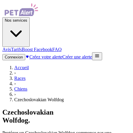
Nos services
Avis
Tarifs
Boost Facebook
FAQ
Créez votre alerte
Créer une alerte
Connexion
Accueil
›
Races
›
Chiens
›
Czechoslovakian Wolfdog
Czechoslovakian
Wolfdog
.
Protéger un Czechoslovakian Wolfdog commence par une