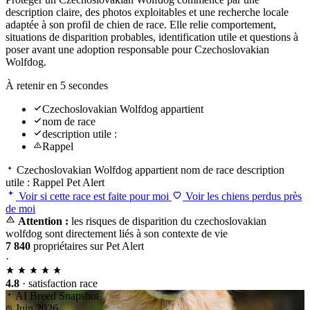
description claire, des photos exploitables et une recherche locale
adaptée à son profil de chien de race. Elle relie comportement,
situations de disparition probables, identification utile et questions à
poser avant une adoption responsable pour Czechoslovakian
Wolfdog.
À retenir en 5 secondes
Czechoslovakian Wolfdog appartient
nom de race
description utile :
Rappel
Czechoslovakian Wolfdog appartient
nom de race
description
utile :
Rappel
Pet Alert
Voir si cette race est faite pour moi
Voir les chiens perdus près
de moi
Attention :
les risques de disparition du czechoslovakian
wolfdog sont directement liés à son contexte de vie
7 840
propriétaires sur Pet Alert
·
4.8
· satisfaction race
AI Breed Snapshot
Juin 2026