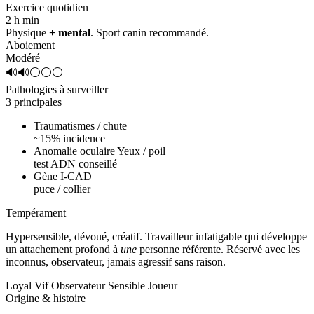
Exercice quotidien
2 h
min
Physique
+ mental
. Sport canin recommandé.
Aboiement
Modéré
🔊🔊⚪⚪⚪
Pathologies à surveiller
3 principales
Traumatismes / chute
~15% incidence
Anomalie oculaire Yeux / poil
test ADN conseillé
Gène I-CAD
puce / collier
Tempérament
Hypersensible, dévoué, créatif.
Travailleur infatigable qui développe
un attachement profond à
une
personne référente. Réservé avec les
inconnus, observateur, jamais agressif sans raison.
Loyal
Vif
Observateur
Sensible
Joueur
Origine & histoire