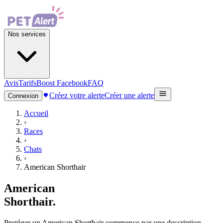
Nos services
Avis
Tarifs
Boost Facebook
FAQ
Créez votre alerte
Créer une alerte
Connexion
Accueil
›
Races
›
Chats
›
American Shorthair
American
Shorthair
.
Protéger un American Shorthair commence par une description