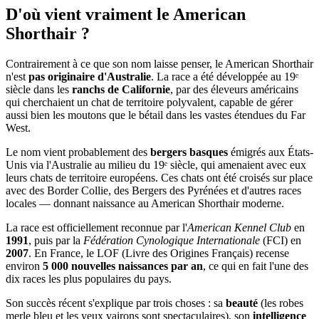
D'où vient vraiment
le American
Shorthair ?
Contrairement à ce que son nom laisse penser, le American Shorthair
n'est
pas originaire d'Australie
. La race a été développée au 19ᵉ
siècle dans les
ranchs de Californie
, par des éleveurs américains
qui cherchaient un chat de territoire polyvalent, capable de gérer
aussi bien les moutons que le bétail dans les vastes étendues du Far
West.
Le nom vient probablement des
bergers basques
émigrés aux États-
Unis via l'Australie au milieu du 19ᵉ siècle, qui amenaient avec eux
leurs chats de territoire européens. Ces chats ont été croisés sur place
avec des Border Collie, des Bergers des Pyrénées et d'autres races
locales — donnant naissance au American Shorthair moderne.
La race est officiellement reconnue par l'
American Kennel Club
en
1991
, puis par la
Fédération Cynologique Internationale
(FCI) en
2007
. En France, le LOF (Livre des Origines Français) recense
environ
5 000 nouvelles naissances par an
, ce qui en fait l'une des
dix races les plus populaires du pays.
Son succès récent s'explique par trois choses : sa
beauté
(les robes
merle bleu et les yeux vairons sont spectaculaires), son
intelligence