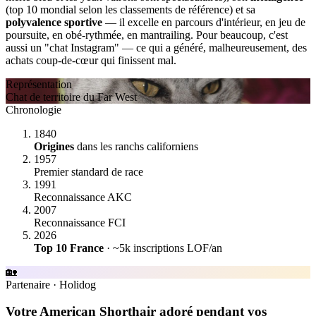
(top 10 mondial selon les classements de référence) et sa
polyvalence sportive
— il excelle en parcours d'intérieur, en jeu de
poursuite, en obé-rythmée, en mantrailing. Pour beaucoup, c'est
aussi un "chat Instagram" — ce qui a généré, malheureusement, des
achats coup-de-cœur qui finissent mal.
Représentation
Chat de territoire du Far West
Chronologie
1840
Origines
dans les ranchs californiens
1957
Premier standard de race
1991
Reconnaissance AKC
2007
Reconnaissance FCI
2026
Top 10 France
· ~5k inscriptions LOF/an
🏡
Partenaire
·
Holidog
Votre American Shorthair adoré pendant vos