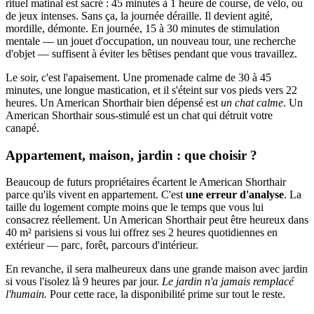
rituel matinal est sacré : 45 minutes à 1 heure de course, de vélo, ou
de jeux intenses. Sans ça, la journée déraille. Il devient agité,
mordille, démonte. En journée, 15 à 30 minutes de stimulation
mentale — un jouet d'occupation, un nouveau tour, une recherche
d'objet — suffisent à éviter les bêtises pendant que vous travaillez.
Le soir, c'est l'apaisement. Une promenade calme de 30 à 45
minutes, une longue mastication, et il s'éteint sur vos pieds vers 22
heures. Un American Shorthair bien dépensé est
un chat calme
. Un
American Shorthair sous-stimulé est un chat qui détruit votre
canapé.
Appartement, maison, jardin : que choisir ?
Beaucoup de futurs propriétaires écartent le American Shorthair
parce qu'ils vivent en appartement. C'est
une erreur d'analyse
. La
taille du logement compte moins que le temps que vous lui
consacrez réellement. Un American Shorthair peut être heureux dans
40 m² parisiens si vous lui offrez ses 2 heures quotidiennes en
extérieur — parc, forêt, parcours d'intérieur.
En revanche, il sera malheureux dans une grande maison avec jardin
si vous l'isolez là 9 heures par jour.
Le jardin n'a jamais remplacé
l'humain.
Pour cette race, la disponibilité prime sur tout le reste.