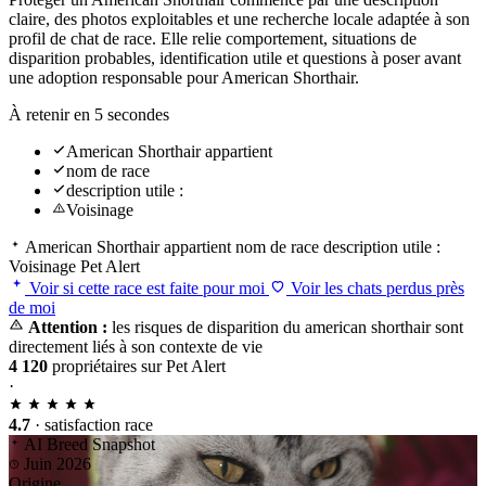
claire, des photos exploitables et une recherche locale adaptée à son
profil de chat de race. Elle relie comportement, situations de
disparition probables, identification utile et questions à poser avant
une adoption responsable pour American Shorthair.
À retenir en 5 secondes
American Shorthair appartient
nom de race
description utile :
Voisinage
American Shorthair appartient
nom de race
description utile :
Voisinage
Pet Alert
Voir si cette race est faite pour moi
Voir les chats perdus près
de moi
Attention :
les risques de disparition du american shorthair sont
directement liés à son contexte de vie
4 120
propriétaires sur Pet Alert
·
4.7
· satisfaction race
AI Breed Snapshot
Juin 2026
Origine