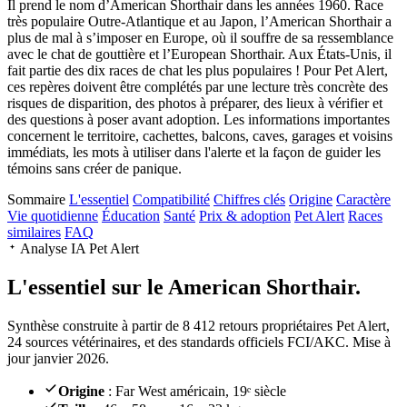
Il prend le nom d’American Shorthair dans les années 1960. Race
très populaire Outre-Atlantique et au Japon, l’American Shorthair a
plus de mal à s’imposer en Europe, où il souffre de sa ressemblance
avec le chat de gouttière et l’European Shorthair. Aux États-Unis, il
fait partie des dix races de chat les plus populaires ! Pour Pet Alert,
ces repères doivent être complétés par une lecture très concrète des
risques de disparition, des photos à préparer, des lieux à vérifier et
des questions à poser avant adoption. Les informations importantes
concernent le territoire, cachettes, balcons, caves, garages et voisins
immédiats, les mots à utiliser dans l'alerte et la façon de guider les
témoins sans créer de panique.
Sommaire
L'essentiel
Compatibilité
Chiffres clés
Origine
Caractère
Vie quotidienne
Éducation
Santé
Prix & adoption
Pet Alert
Races
similaires
FAQ
Analyse IA Pet Alert
L'essentiel sur le
American Shorthair.
Synthèse construite à partir de 8 412 retours propriétaires Pet Alert,
24 sources vétérinaires, et des standards officiels FCI/AKC. Mise à
jour janvier 2026.
Origine
: Far West américain, 19ᵉ siècle