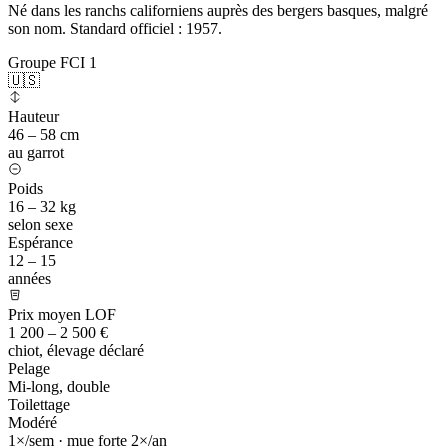
Né dans les ranchs californiens auprès des bergers basques, malgré
son nom. Standard officiel : 1957.
Groupe FCI 1
🇺🇸
Hauteur
46 – 58 cm
au garrot
Poids
16 – 32 kg
selon sexe
Espérance
12 – 15
années
Prix moyen LOF
1 200 – 2 500 €
chiot, élevage déclaré
Pelage
Mi-long, double
Toilettage
Modéré
1×/sem · mue forte 2×/an