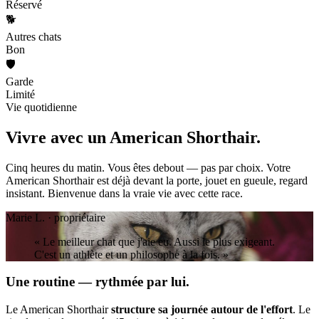
Réservé
🐕
Autres chats
Bon
🛡️
Garde
Limité
Vie quotidienne
Vivre avec un
American Shorthair.
Cinq heures du matin. Vous êtes debout — pas par choix. Votre
American Shorthair est déjà devant la porte, jouet en gueule, regard
insistant. Bienvenue dans la vraie vie avec cette race.
Marie L. · propriétaire
« Le meilleur chat que j'aie eu. Aussi le plus exigeant.
C'est un athlète et un philosophe à la fois. »
Une routine — rythmée par lui.
Le American Shorthair
structure sa journée autour de l'effort
. Le