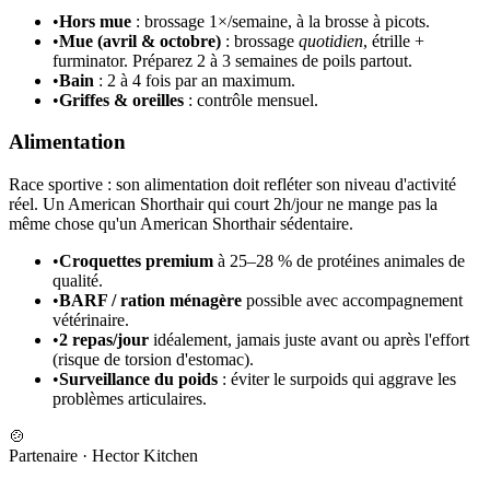
•
Hors mue
: brossage 1×/semaine, à la brosse à picots.
•
Mue (avril & octobre)
: brossage
quotidien
, étrille +
furminator. Préparez 2 à 3 semaines de poils partout.
•
Bain
: 2 à 4 fois par an maximum.
•
Griffes & oreilles
: contrôle mensuel.
Alimentation
Race sportive : son alimentation doit refléter son niveau d'activité
réel. Un American Shorthair qui court 2h/jour ne mange pas la
même chose qu'un American Shorthair sédentaire.
•
Croquettes premium
à 25–28 % de protéines animales de
qualité.
•
BARF / ration ménagère
possible avec accompagnement
vétérinaire.
•
2 repas/jour
idéalement, jamais juste avant ou après l'effort
(risque de torsion d'estomac).
•
Surveillance du poids
: éviter le surpoids qui aggrave les
problèmes articulaires.
🍲
Partenaire
·
Hector Kitchen