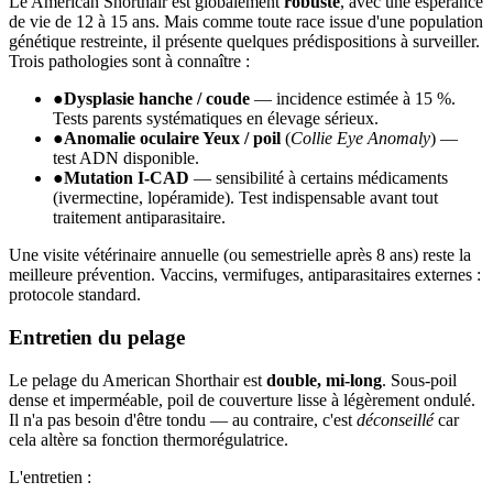
Le American Shorthair est globalement
robuste
, avec une espérance
de vie de 12 à 15 ans. Mais comme toute race issue d'une population
génétique restreinte, il présente quelques prédispositions à surveiller.
Trois pathologies sont à connaître :
●
Dysplasie hanche / coude
— incidence estimée à 15 %.
Tests parents systématiques en élevage sérieux.
●
Anomalie oculaire Yeux / poil
(
Collie Eye Anomaly
) —
test ADN disponible.
●
Mutation I-CAD
— sensibilité à certains médicaments
(ivermectine, lopéramide). Test indispensable avant tout
traitement antiparasitaire.
Une visite vétérinaire annuelle (ou semestrielle après 8 ans) reste la
meilleure prévention. Vaccins, vermifuges, antiparasitaires externes :
protocole standard.
Entretien du pelage
Le pelage du American Shorthair est
double, mi-long
. Sous-poil
dense et imperméable, poil de couverture lisse à légèrement ondulé.
Il n'a pas besoin d'être tondu — au contraire, c'est
déconseillé
car
cela altère sa fonction thermorégulatrice.
L'entretien :