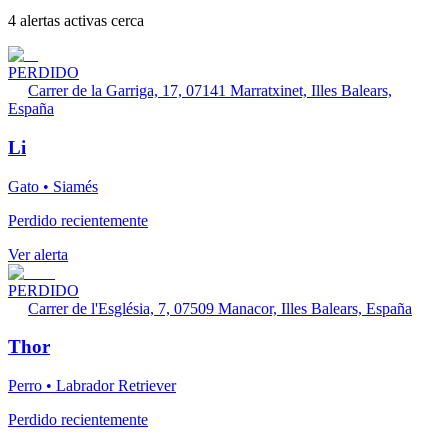
4 alertas activas cerca
PERDIDO
Carrer de la Garriga, 17, 07141 Marratxinet, Illes Balears,
España
Li
Gato • Siamés
Perdido recientemente
Ver alerta
PERDIDO
Carrer de l'Església, 7, 07509 Manacor, Illes Balears, España
Thor
Perro • Labrador Retriever
Perdido recientemente