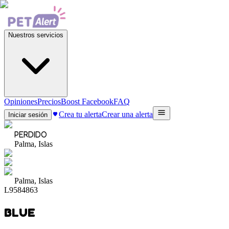
Nuestros servicios
Opiniones
Precios
Boost Facebook
FAQ
Crea tu alerta
Crear una alerta
Iniciar sesión
PERDIDO
Palma, Islas
Palma, Islas
L9584863
BLUE