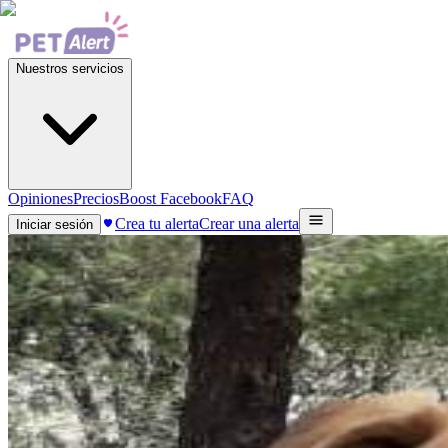
Nuestros servicios
Opiniones
Precios
Boost Facebook
FAQ
Crea tu alerta
Crear una alerta
Iniciar sesión