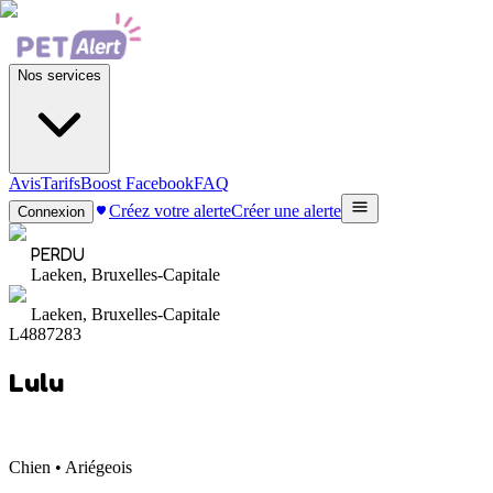
Nos services
Avis
Tarifs
Boost Facebook
FAQ
Créez votre alerte
Créer une alerte
Connexion
PERDU
Laeken, Bruxelles-Capitale
Laeken, Bruxelles-Capitale
L4887283
Lulu
Chien • Ariégeois