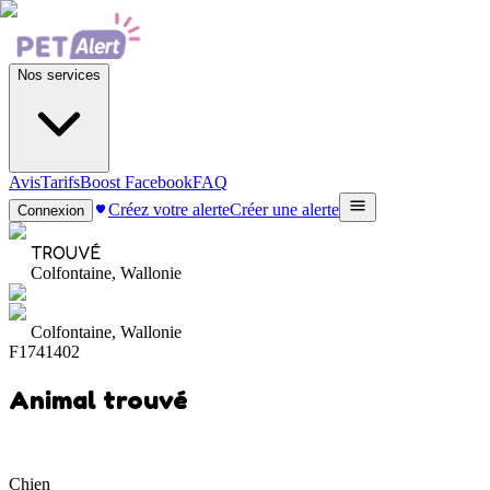
Nos services
Avis
Tarifs
Boost Facebook
FAQ
Créez votre alerte
Créer une alerte
Connexion
TROUVÉ
Colfontaine, Wallonie
Colfontaine, Wallonie
F1741402
Animal trouvé
Chien