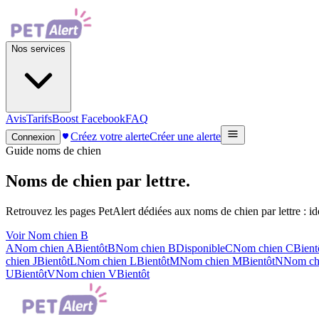
Nos services
Avis
Tarifs
Boost Facebook
FAQ
Créez votre alerte
Créer une alerte
Connexion
Guide noms de chien
Noms de chien par
lettre
.
Retrouvez les pages PetAlert dédiées aux noms de chien par lettre : id
Voir Nom chien B
A
Nom chien
A
Bientôt
B
Nom chien
B
Disponible
C
Nom chien
C
Bient
chien
J
Bientôt
L
Nom chien
L
Bientôt
M
Nom chien
M
Bientôt
N
Nom ch
U
Bientôt
V
Nom chien
V
Bientôt