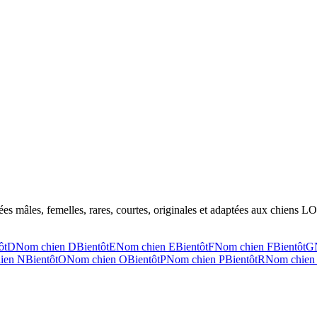
ées mâles, femelles, rares, courtes, originales et adaptées aux chiens LO
ôt
D
Nom chien
D
Bientôt
E
Nom chien
E
Bientôt
F
Nom chien
F
Bientôt
G
ien
N
Bientôt
O
Nom chien
O
Bientôt
P
Nom chien
P
Bientôt
R
Nom chie