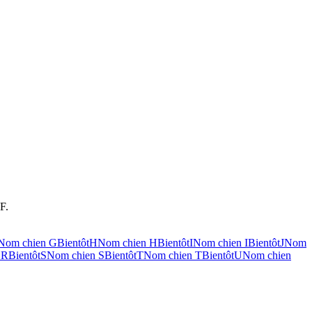
F.
Nom chien
G
Bientôt
H
Nom chien
H
Bientôt
I
Nom chien
I
Bientôt
J
Nom
n
R
Bientôt
S
Nom chien
S
Bientôt
T
Nom chien
T
Bientôt
U
Nom chien