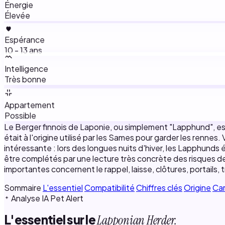
Énergie
Élevée
Espérance
10 - 13 ans
Intelligence
Très bonne
Appartement
Possible
Le Berger finnois de Laponie, ou simplement "Lapphund", est 
était à l'origine utilisé par les Sames pour garder les renne
intéressante : lors des longues nuits d'hiver, les Lapphunds é
être complétés par une lecture très concrète des risques de 
importantes concernent le rappel, laisse, clôtures, portails, 
Sommaire
L'essentiel
Compatibilité
Chiffres clés
Origine
Ca
Analyse IA Pet Alert
L'essentiel sur le
Lapponian Herder.