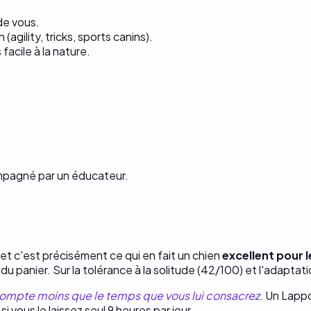
e vous.
(agility, tricks, sports canins).
facile à la nature.
mpagné par un éducateur.
t c'est précisément ce qui en fait un chien
excellent pour l
t du panier. Sur la tolérance à la solitude (42/100) et l'adaptat
 compte moins que le temps que vous lui consacrez
. Un Lappo
si vous le laissez seul 9 heures par jour.