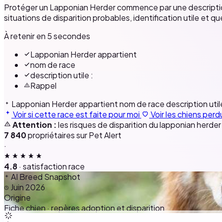
Protéger un Lapponian Herder commence par une description 
situations de disparition probables, identification utile et
À retenir en 5 secondes
Lapponian Herder appartient
nom de race
description utile :
Rappel
Lapponian Herder appartient
nom de race
description util
Voir si cette race est faite pour moi
Voir les chiens perd
Attention :
les risques de disparition du lapponian herde
7 840
propriétaires sur Pet Alert
·
4.8
· satisfaction race
AI Breed Snapshot
Juin 2026
Origine
Fiche chien · repères adoption et disparition