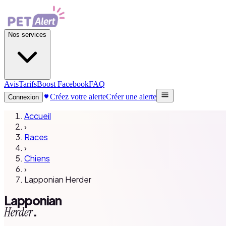
Nos services
Avis
Tarifs
Boost Facebook
FAQ
Créez votre alerte
Créer une alerte
Connexion
Accueil
›
Races
›
Chiens
›
Lapponian Herder
Lapponian
.
Herder