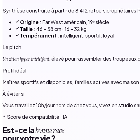
Synthèse construite à partir de 8 412 retours propriétaires P
Origine
: Far West américain, 19ᵉ siècle
Taille
: 46 – 58 cm · 16 – 32 kg
Tempérament
: intelligent, sportif, loyal
Le pitch
, élevé pour rassembler des troupeaux d
Un chien hyper intelligent
Profil idéal
Maîtres sportifs et disponibles, familles actives avec maison 
À éviter si
Vous travaillez 10h/jour hors de chez vous, vivez en studio sa
Score de compatibilité · IA
Est-ce la
bonne race
pour votre vie ?