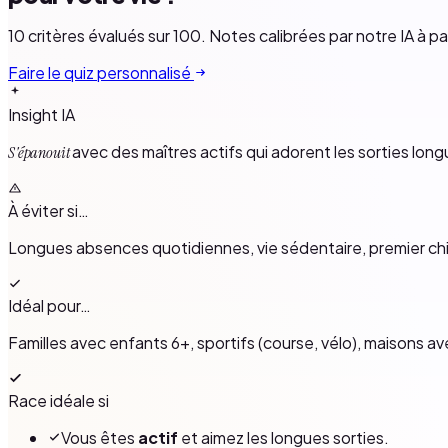
10 critères évalués sur 100. Notes calibrées par notre IA à p
Faire le quiz personnalisé
Insight IA
avec des maîtres actifs qui adorent les sorties longu
S'épanouit
À éviter si…
Longues absences quotidiennes, vie sédentaire, premier 
Idéal pour…
Familles avec enfants 6+, sportifs (course, vélo), maisons av
Race idéale si
Vous êtes
actif
et aimez les longues sorties.