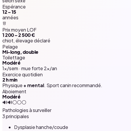
selon sexe
Espérance
12 – 15
années
Prix moyen LOF
1 200 – 2 500 €
chiot, élevage déclaré
Pelage
Mi-long, double
Toilettage
Modéré
1×/sem · mue forte 2×/an
Exercice quotidien
2 h
min
Physique
+ mental
. Sport canin recommandé.
Aboiement
Modéré
🔊🔊⚪⚪⚪
Pathologies à surveiller
3 principales
Dysplasie hanche/coude