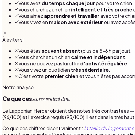
Vous avez
du temps chaque jour
pour votre chien.
Vous cherchez un chien
intelligent et très proche
d
Vous aimez
apprendre et travailler
avec votre chien 
Vous vivez en
maison avec extérieur
ou avez accès 
À éviter si
Vous êtes
souvent absent
(plus de 5–6 h par jour).
Vous cherchez un chien
calme et indépendant
.
Vous ne pouvez pas lui offrir
d'activité régulière
.
Vous vivez un quotidien
très sédentaire
.
C'est votre
premier chien
et vous n'êtes pas acco
Notre analyse
Ce que ces
scores veulent dire.
Le Lapponian Herder obtient des notes très contrastées — e
(96/100) et l'exercice requis (95/100), il est dans le très hau
Ce que ces chiffres disent vraiment :
la taille du logement
matin et soir, mais il s'effondrera dans une maison avec jardin 