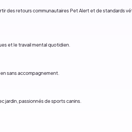
artir des retours communautaires Pet Alert et de standards vét
es et le travail mental quotidien.
chien sans accompagnement.
ec jardin, passionnés de sports canins.