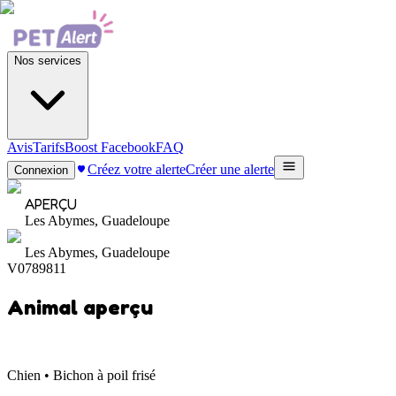
Nos services
Avis
Tarifs
Boost Facebook
FAQ
Créez votre alerte
Créer une alerte
Connexion
APERÇU
Les Abymes, Guadeloupe
Les Abymes, Guadeloupe
V0789811
Animal aperçu
Chien • Bichon à poil frisé