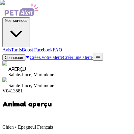
Nos services
Avis
Tarifs
Boost Facebook
FAQ
Créez votre alerte
Créer une alerte
Connexion
APERÇU
Sainte-Luce, Martinique
Sainte-Luce, Martinique
V0413581
Animal aperçu
Chien • Epagneul Français