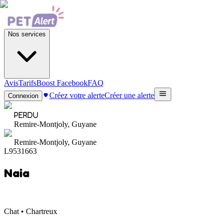
Nos services
Avis
Tarifs
Boost Facebook
FAQ
Créez votre alerte
Créer une alerte
Connexion
PERDU
Remire-Montjoly, Guyane
Remire-Montjoly, Guyane
L9531663
Naia
Chat • Chartreux