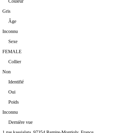
Couleur
Gris
Âge
Inconnu
Sexe
FEMALE
Collier
Non
Identifié
Oui
Poids
Inconnu
Dernière vue
1 rue kassialata, 97354 Remire-Montjoly, France