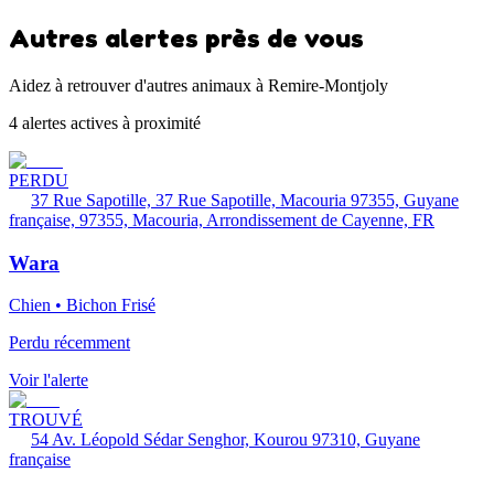
Autres alertes près de vous
Aidez à retrouver d'autres animaux à Remire-Montjoly
4 alertes actives à proximité
PERDU
37 Rue Sapotille, 37 Rue Sapotille, Macouria 97355, Guyane
française, 97355, Macouria, Arrondissement de Cayenne, FR
Wara
Chien • Bichon Frisé
Perdu récemment
Voir l'alerte
TROUVÉ
54 Av. Léopold Sédar Senghor, Kourou 97310, Guyane
française