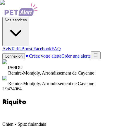
Nos services
Avis
Tarifs
Boost Facebook
FAQ
Créez votre alerte
Créer une alerte
Connexion
PERDU
Remire-Montjoly, Arrondissement de Cayenne
Remire-Montjoly, Arrondissement de Cayenne
L9474064
Riquito
Chien • Spitz finlandais