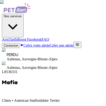
Nos services
Avis
Tarifs
Boost Facebook
FAQ
Créez votre alerte
Créer une alerte
Connexion
PERDU
Aubenas, Auvergne-Rhone-Alpes
Aubenas, Auvergne-Rhone-Alpes
L8536331
Mafia
Chien • American Staffordshire Terrier