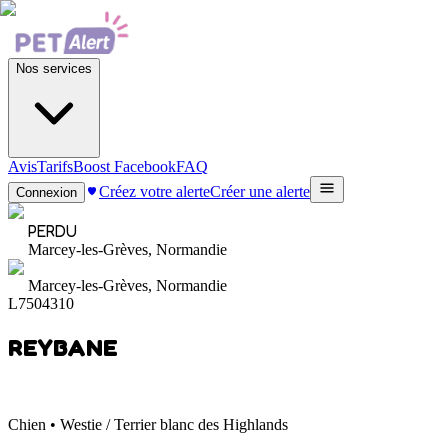
Nos services
Avis
Tarifs
Boost Facebook
FAQ
Créez votre alerte
Créer une alerte
Connexion
PERDU
Marcey-les-Grèves, Normandie
Marcey-les-Grèves, Normandie
L7504310
REYBANE
Chien • Westie / Terrier blanc des Highlands