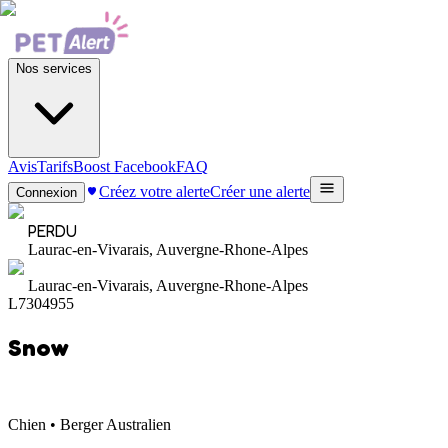
Nos services
Avis
Tarifs
Boost Facebook
FAQ
Créez votre alerte
Créer une alerte
Connexion
PERDU
Laurac-en-Vivarais, Auvergne-Rhone-Alpes
Laurac-en-Vivarais, Auvergne-Rhone-Alpes
L7304955
Snow
Chien • Berger Australien