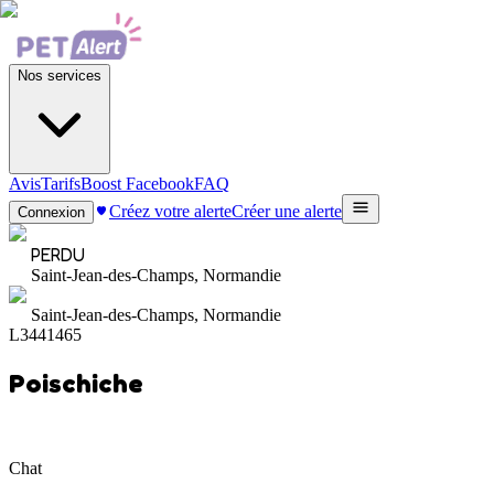
Nos services
Avis
Tarifs
Boost Facebook
FAQ
Créez votre alerte
Créer une alerte
Connexion
PERDU
Saint-Jean-des-Champs, Normandie
Saint-Jean-des-Champs, Normandie
L3441465
Poischiche
Chat