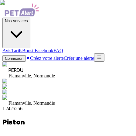
Nos services
Avis
Tarifs
Boost Facebook
FAQ
Créez votre alerte
Créer une alerte
Connexion
PERDU
Flamanville, Normandie
Flamanville, Normandie
L2425256
Piston