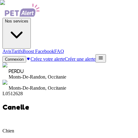
Nos services
Avis
Tarifs
Boost Facebook
FAQ
Créez votre alerte
Créer une alerte
Connexion
PERDU
Monts-De-Randon, Occitanie
Monts-De-Randon, Occitanie
L0512628
Canelle
Chien