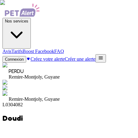
Nos services
Avis
Tarifs
Boost Facebook
FAQ
Créez votre alerte
Créer une alerte
Connexion
PERDU
Remire-Montjoly, Guyane
Remire-Montjoly, Guyane
L0304082
Doudi