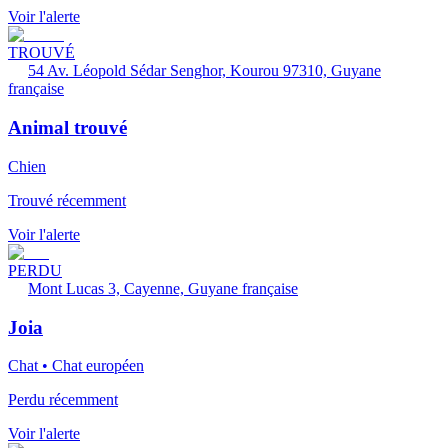
Voir l'alerte
TROUVÉ
54 Av. Léopold Sédar Senghor, Kourou 97310, Guyane
française
Animal trouvé
Chien
Trouvé récemment
Voir l'alerte
PERDU
Mont Lucas 3, Cayenne, Guyane française
Joia
Chat • Chat européen
Perdu récemment
Voir l'alerte