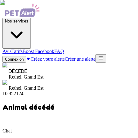
Nos services
Avis
Tarifs
Boost Facebook
FAQ
Créez votre alerte
Créer une alerte
Connexion
DÉCÉDÉ
Rethel, Grand Est
Rethel, Grand Est
D2952124
Animal décédé
Chat