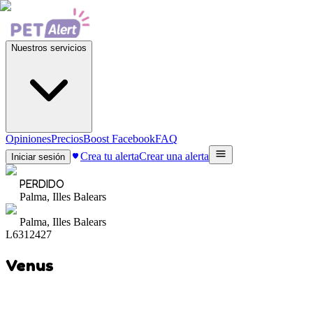
Nuestros servicios
Opiniones
Precios
Boost Facebook
FAQ
Crea tu alerta
Crear una alerta
Iniciar sesión
PERDIDO
Palma, Illes Balears
Palma, Illes Balears
L6312427
Venus