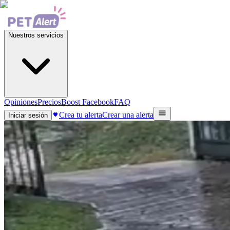
Nuestros servicios
Opiniones
Precios
Boost Facebook
FAQ
Crea tu alerta
Crear una alerta
Iniciar sesión