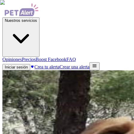
Nuestros servicios
Opiniones
Precios
Boost Facebook
FAQ
Crea tu alerta
Crear una alerta
Iniciar sesión