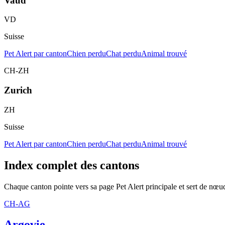
Vaud
VD
Suisse
Pet Alert par canton
Chien perdu
Chat perdu
Animal trouvé
CH-ZH
Zurich
ZH
Suisse
Pet Alert par canton
Chien perdu
Chat perdu
Animal trouvé
Index complet des cantons
Chaque canton pointe vers sa page Pet Alert principale et sert de nœud
CH-AG
Argovie