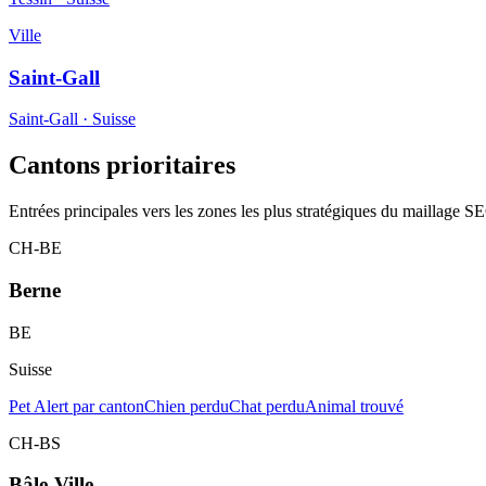
Ville
Saint-Gall
Saint-Gall
·
Suisse
Cantons prioritaires
Entrées principales vers les zones les plus stratégiques du maillage S
CH-BE
Berne
BE
Suisse
Pet Alert par canton
Chien perdu
Chat perdu
Animal trouvé
CH-BS
Bâle-Ville