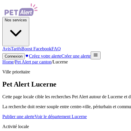
Nos services
Avis
Tarifs
Boost Facebook
FAQ
Créez votre alerte
Créer une alerte
Connexion
Home
/
Pet Alert par canton
/
Lucerne
Ville prioritaire
Pet Alert
Lucerne
Cette page locale cible les recherches Pet Alert autour de Lucerne et 
La recherche doit rester souple entre centre-ville, périurbain et commu
Publier une alerte
Voir le département Lucerne
Activité locale