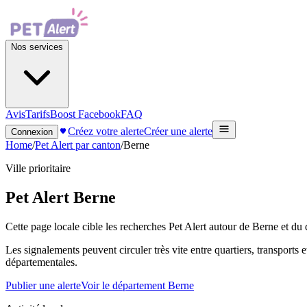
Nos services
Avis
Tarifs
Boost Facebook
FAQ
Créez votre alerte
Créer une alerte
Connexion
Home
/
Pet Alert par canton
/
Berne
Ville prioritaire
Pet Alert
Berne
Cette page locale cible les recherches Pet Alert autour de Berne et du 
Les signalements peuvent circuler très vite entre quartiers, transports 
départementales.
Publier une alerte
Voir le département Berne