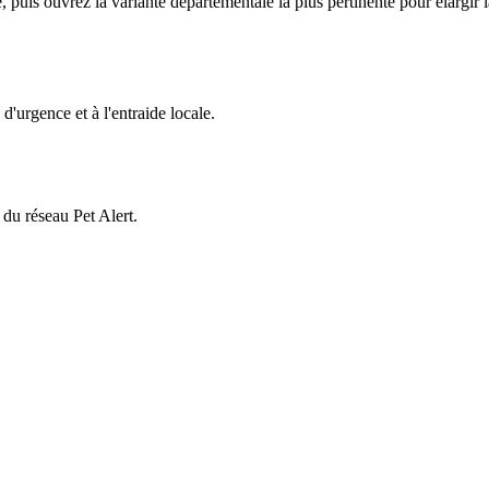
puis ouvrez la variante départementale la plus pertinente pour élargir la
d'urgence et à l'entraide locale.
 du réseau Pet Alert.