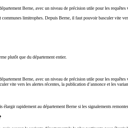
département Berne, avec un niveau de précision utile pour les requêtes v
et communes limitrophes. Depuis Berne, il faut pouvoir basculer vite vers
erne plutôt que du département entier.
département Berne, avec un niveau de précision utile pour les requêtes vi
ler vite vers les alertes récentes, la publication d’annonce et les varia
is élargir rapidement au département Berne si les signalements remontent
?