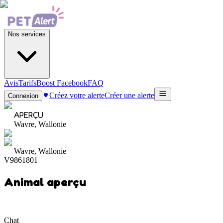
Nos services
Avis
Tarifs
Boost Facebook
FAQ
Créez votre alerte
Créer une alerte
Connexion
APERÇU
Wavre, Wallonie
Wavre, Wallonie
V9861801
Animal aperçu
Chat