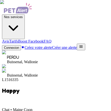
Nos services
Avis
Tarifs
Boost Facebook
FAQ
Créez votre alerte
Créer une alerte
Connexion
PERDU
Buissenal, Wallonie
Buissenal, Wallonie
L1516335
Happy
Chat • Maine Coon