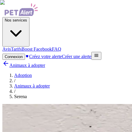
Nos services
Avis
Tarifs
Boost Facebook
FAQ
Créez votre alerte
Créer une alerte
Connexion
Animaux à adopter
Adoption
/
Animaux à adopter
/
Serena