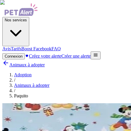
Nos services
Avis
Tarifs
Boost Facebook
FAQ
Créez votre alerte
Créer une alerte
Connexion
Animaux à adopter
Adoption
/
Animaux à adopter
/
Paquito