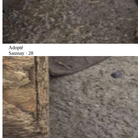
Adopté
Saussay · 28