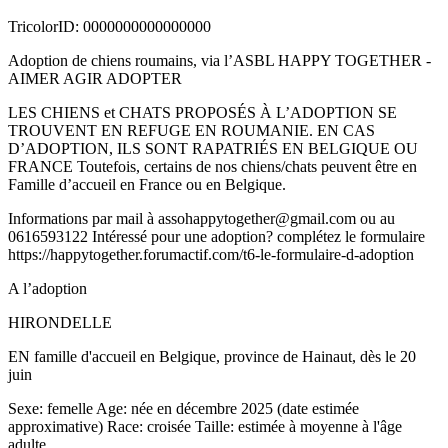
Tricolor
ID: 0000000000000000
Adoption de chiens roumains, via l’ASBL HAPPY TOGETHER -
AIMER AGIR ADOPTER
LES CHIENS et CHATS PROPOSÉS À L’ADOPTION SE
TROUVENT EN REFUGE EN ROUMANIE. EN CAS
D’ADOPTION, ILS SONT RAPATRIÉS EN BELGIQUE OU
FRANCE Toutefois, certains de nos chiens/chats peuvent être en
Famille d’accueil en France ou en Belgique.
Informations par mail à assohappytogether@gmail.com ou au
0616593122 Intéressé pour une adoption? complétez le formulaire
https://happytogether.forumactif.com/t6-le-formulaire-d-adoption
A l’adoption
HIRONDELLE
EN famille d'accueil en Belgique, province de Hainaut, dès le 20
juin
Sexe: femelle Age: née en décembre 2025 (date estimée
approximative) Race: croisée Taille: estimée à moyenne à l'âge
adulte