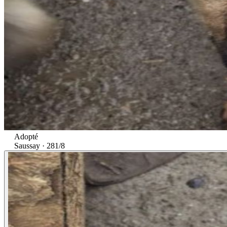
Adopté
Saussay · 28
1/8