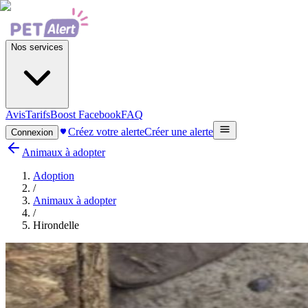
Nos services
Avis
Tarifs
Boost Facebook
FAQ
Créez votre alerte
Créer une alerte
Connexion
Animaux à adopter
Adoption
/
Animaux à adopter
/
Hirondelle