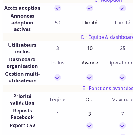
Accès adoption
Annonces
adoption
50
Illimité
Illimité
actives
D · Équipe & dashboard
Utilisateurs
3
10
25
inclus
Dashboard
Inclus
Avancé
Opérationn
organisation
Gestion multi-
utilisateurs
E · Fonctions avancées
Priorité
Légère
Oui
Maximale
validation
Reposts
1
3
7
Facebook
Export CSV