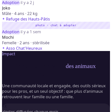
Adoption
il y a 2 j
Joko
Mâle · 4 ans · 22 kg
Refuge des Hauts-Pâtis
photo · chat à adopter
Adoption
il y a 1 sem
Mochi
Femelle · 2 ans · stérilisée
Asso Chat'Heureux
Impact
Un réseau au service
,
des animaux
partout en France.
Une communauté locale et engagée, des outils sérieux
pour les pros, et un seul objectif : que plus d'animaux
retrouvent leur famille ou une famille.
+X
alertes diffusées chaque mois