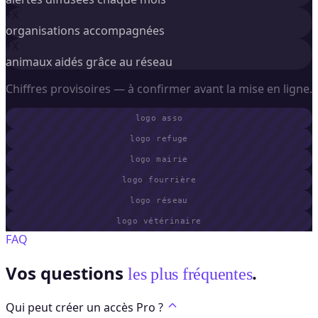
+X
organisations accompagnées
+X
animaux aidés grâce au réseau
Chiffres provisoires — à confirmer avant la mise en ligne.
logo asso
logo refuge
logo mairie
logo fourrière
logo réseau
logo vétérinaire
FAQ
Vos questions
.
les plus fréquentes
Qui peut créer un accès Pro ?