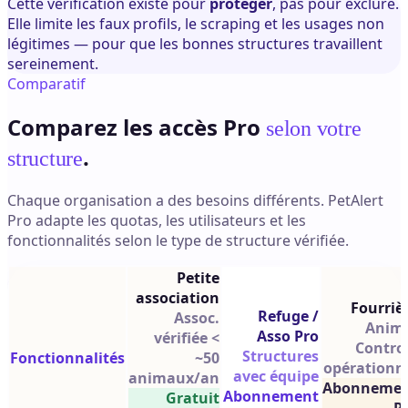
Cette vérification existe pour
protéger
, pas pour exclure.
Elle limite les faux profils, le scraping et les usages non
légitimes — pour que les bonnes structures travaillent
sereinement.
Comparatif
Comparez les accès Pro
selon votre
.
structure
Chaque organisation a des besoins différents. PetAlert
Pro adapte les quotas, les utilisateurs et les
fonctionnalités selon le type de structure vérifiée.
Petite
association
Fourriè
Refuge /
Assoc.
Anim
Asso Pro
vérifiée <
Control
Structures
Fonctionnalités
~50
opérationn
avec équipe
animaux/an
Abonneme
Abonnement
Gratuit