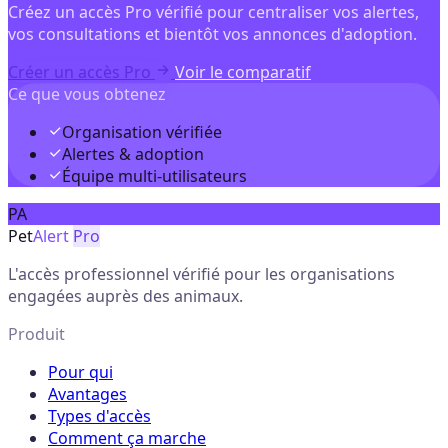
Créez un accès Pro vérifié pour centraliser vos alertes,
vos consultations et bientôt vos annonces d'adoption.
Créer un accès Pro
Voir le comparatif
Ce que vous obtenez
Organisation vérifiée
Alertes & adoption
Équipe multi-utilisateurs
PA
Pet
Alert
Pro
L'accès professionnel vérifié pour les organisations
engagées auprès des animaux.
Produit
Pour qui
Avantages
Types d'accès
Comment ça marche