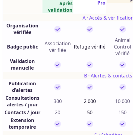
P
Pro
après
validation
A · Accès & vérification
Organisation
vérifiée
Animal
Association
Badge public
Refuge vérifié
Control
vérifiée
vérifié
Validation
manuelle
B · Alertes & contacts
Publication
d'alertes
Consultations
300
2 000
10 000
alertes / jour
Contacts / jour
20
50
150
Extension
temporaire
C · Adoption