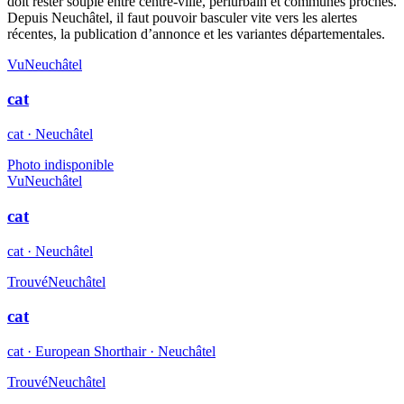
doit rester souple entre centre-ville, périurbain et communes proches.
Depuis Neuchâtel, il faut pouvoir basculer vite vers les alertes
récentes, la publication d’annonce et les variantes départementales.
Vu
Neuchâtel
cat
cat · Neuchâtel
Photo indisponible
Vu
Neuchâtel
cat
cat · Neuchâtel
Trouvé
Neuchâtel
cat
cat · European Shorthair · Neuchâtel
Trouvé
Neuchâtel