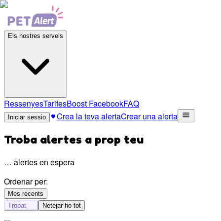
Els nostres serveis
Ressenyes
Tarifes
Boost Facebook
FAQ
Crea la teva alerta
Crear una alerta
Iniciar sessio
Troba alertes a prop teu
…
alertes en espera
Ordenar per:
Mes recents
Trobat
Netejar-ho tot