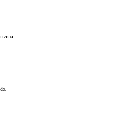
tu zona.
ido.