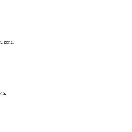
tu zona.
ido.