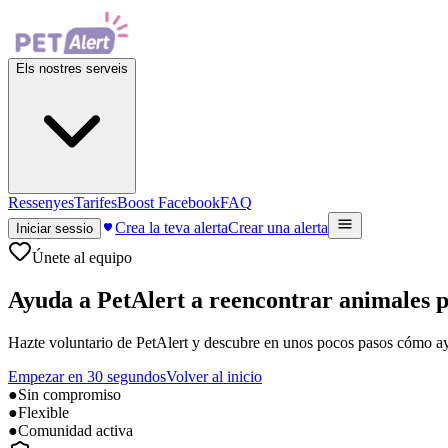
Els nostres serveis
Ressenyes
Tarifes
Boost Facebook
FAQ
Crea la teva alerta
Crear una alerta
Iniciar sessio
Únete al equipo
Ayuda a PetAlert a reencontrar animales pe
Hazte voluntario de PetAlert y descubre en unos pocos pasos cómo ay
Empezar en 30 segundos
Volver al inicio
●
Sin compromiso
●
Flexible
●
Comunidad activa