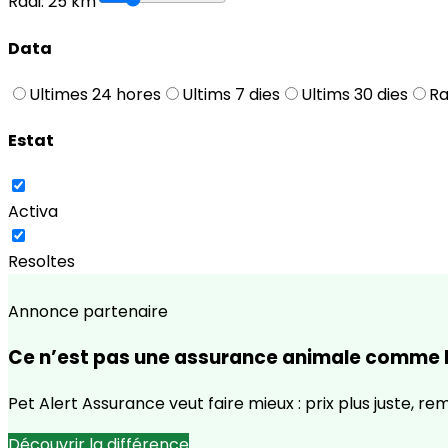
Radi
:
25
km
Data
Ultimes 24 hores
Ultims 7 dies
Ultims 30 dies
Ra
Estat
Activa
Resoltes
Annonce partenaire
Ce n’est pas une assurance animale comme l
Pet Alert Assurance veut faire mieux : prix plus juste, r
Découvrir la différence