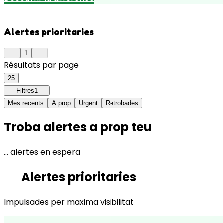
Alertes prioritaries
1
Résultats par page
25
Filtres
1
Mes recents
A prop
Urgent
Retrobades
Troba alertes a prop teu
… alertes en espera
Alertes prioritaries
Impulsades per maxima visibilitat