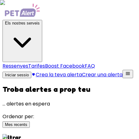
Els nostres serveis
Ressenyes
Tarifes
Boost Facebook
FAQ
Crea la teva alerta
Crear una alerta
Iniciar sessio
Troba alertes a prop teu
…
alertes en espera
Ordenar per:
Mes recents
Filtrar