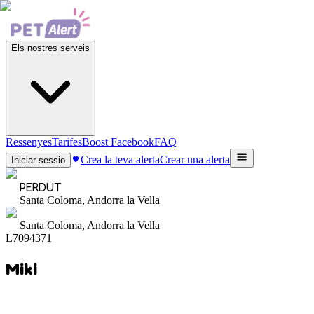
Els nostres serveis
Ressenyes
Tarifes
Boost Facebook
FAQ
Crea la teva alerta
Crear una alerta
Iniciar sessio
PERDUT
Santa Coloma, Andorra la Vella
Santa Coloma, Andorra la Vella
L7094371
Miki