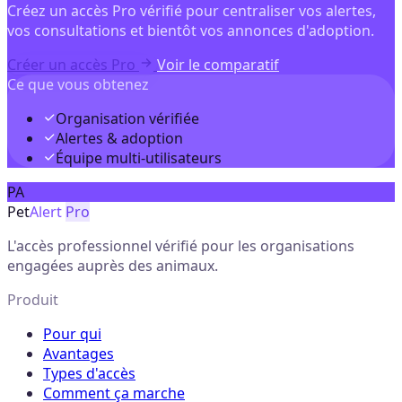
Créez un accès Pro vérifié pour centraliser vos alertes,
vos consultations et bientôt vos annonces d'adoption.
Créer un accès Pro
Voir le comparatif
Ce que vous obtenez
Organisation vérifiée
Alertes & adoption
Équipe multi-utilisateurs
PA
Pet
Alert
Pro
L'accès professionnel vérifié pour les organisations
engagées auprès des animaux.
Produit
Pour qui
Avantages
Types d'accès
Comment ça marche