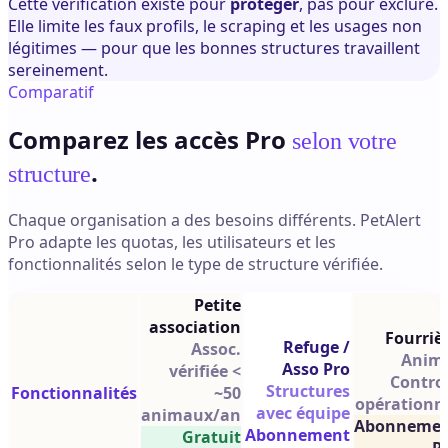
Cette vérification existe pour
protéger
, pas pour exclure.
Elle limite les faux profils, le scraping et les usages non
légitimes — pour que les bonnes structures travaillent
sereinement.
Comparatif
Comparez les accès Pro
selon votre
.
structure
Chaque organisation a des besoins différents. PetAlert
Pro adapte les quotas, les utilisateurs et les
fonctionnalités selon le type de structure vérifiée.
Petite
association
Fourriè
Refuge /
Assoc.
Anim
Asso Pro
vérifiée <
Control
Structures
Fonctionnalités
~50
opérationn
avec équipe
animaux/an
Abonneme
Abonnement
Gratuit