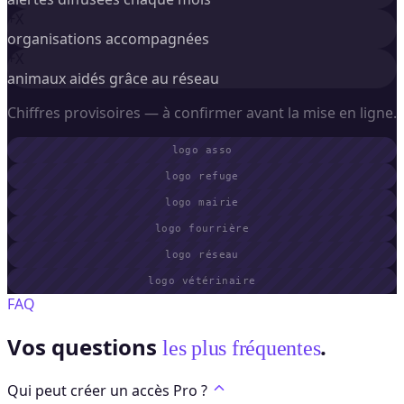
+X
organisations accompagnées
+X
animaux aidés grâce au réseau
Chiffres provisoires — à confirmer avant la mise en ligne.
logo asso
logo refuge
logo mairie
logo fourrière
logo réseau
logo vétérinaire
FAQ
Vos questions
.
les plus fréquentes
Qui peut créer un accès Pro ?