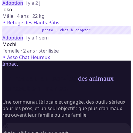
Adoption
il y a 2 j
Joko
Mâle · 4 ans · 22 kg
Refuge des Hauts-Pâtis
photo · chat à adopter
Adoption
il y a 1 sem
Mochi
Femelle · 2 ans · stérilisée
Asso Chat'Heureux
Impact
Un réseau au service
,
des animaux
partout en France.
Une communauté locale et engagée, des outils sérieux
pour les pros, et un seul objectif : que plus d'animaux
retrouvent leur famille ou une famille.
+X
alertes diffusées chaque mois