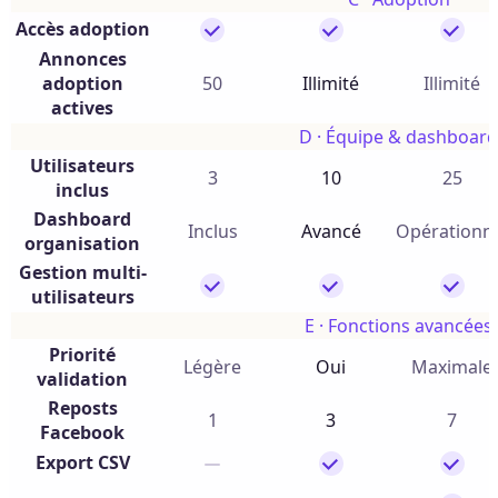
Accès adoption
Annonces
adoption
50
Illimité
Illimité
actives
D · Équipe & dashboard
Utilisateurs
3
10
25
inclus
Dashboard
Inclus
Avancé
Opérationn
organisation
Gestion multi-
utilisateurs
E · Fonctions avancées
Priorité
Légère
Oui
Maximale
validation
Reposts
1
3
7
Facebook
Export CSV