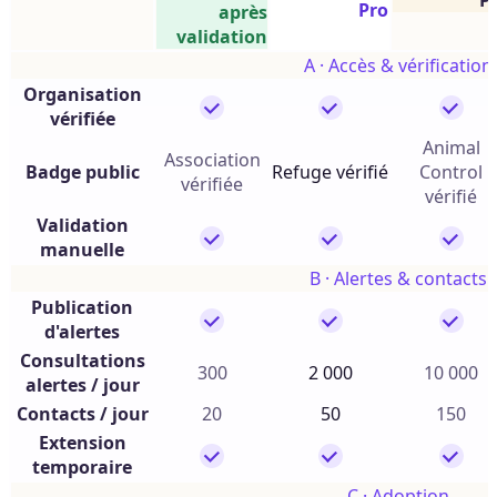
P
Pro
après
validation
A · Accès & vérification
Organisation
vérifiée
Animal
Association
Badge public
Refuge vérifié
Control
vérifiée
vérifié
Validation
manuelle
B · Alertes & contacts
Publication
d'alertes
Consultations
300
2 000
10 000
alertes / jour
Contacts / jour
20
50
150
Extension
temporaire
C · Adoption