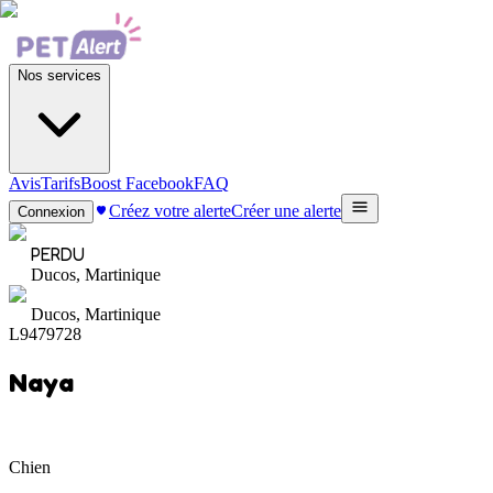
Nos services
Avis
Tarifs
Boost Facebook
FAQ
Créez votre alerte
Créer une alerte
Connexion
PERDU
Ducos, Martinique
Ducos, Martinique
L9479728
Naya
Chien