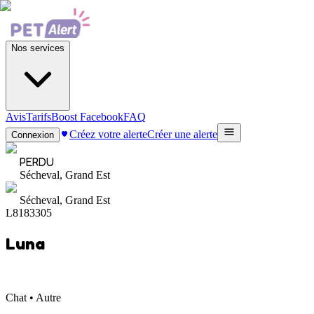
Nos services
Avis
Tarifs
Boost Facebook
FAQ
Créez votre alerte
Créer une alerte
Connexion
PERDU
Sécheval, Grand Est
Sécheval, Grand Est
L8183305
Luna
Chat • Autre