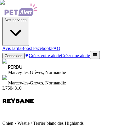
Nos services
Avis
Tarifs
Boost Facebook
FAQ
Créez votre alerte
Créer une alerte
Connexion
PERDU
Marcey-les-Grèves, Normandie
Marcey-les-Grèves, Normandie
L7504310
REYBANE
Chien • Westie / Terrier blanc des Highlands