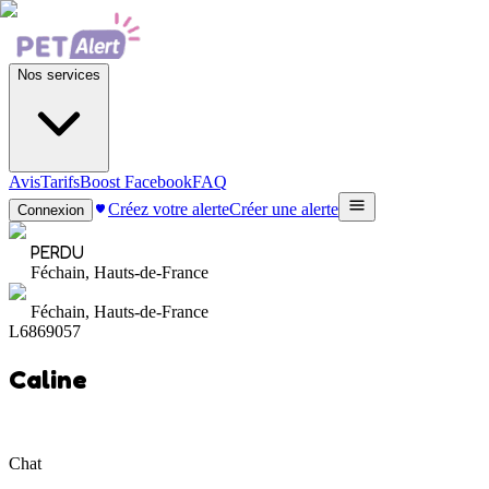
Nos services
Avis
Tarifs
Boost Facebook
FAQ
Créez votre alerte
Créer une alerte
Connexion
PERDU
Féchain, Hauts-de-France
Féchain, Hauts-de-France
L6869057
Caline
Chat